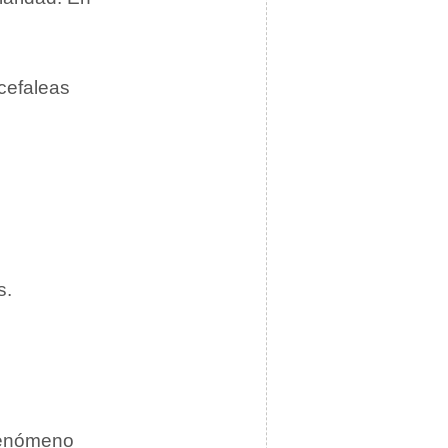
cefaleas
s.
 fenómeno