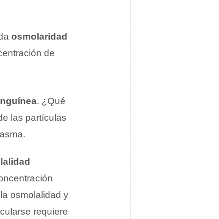
ada
osmolaridad
centración de
anguínea
. ¿Qué
e las partículas
lasma.
lalidad
concentración
la osmolalidad y
lcularse requiere