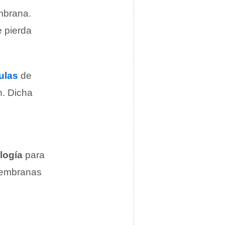
embrana.
e pierda
ulas
de
n. Dicha
ología
para
 membranas