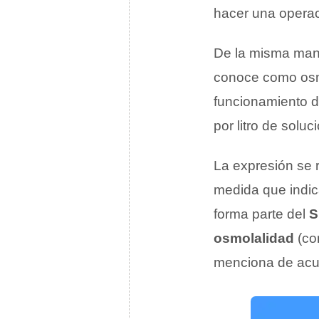
hacer una operac
De la misma mane
conoce como osmo
funcionamiento de
por litro de soluc
La expresión se 
medida que indic
forma parte del
S
osmolalidad
(c
menciona de acu