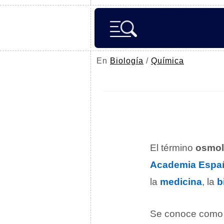
En
Biología
/
Química
El término
osmol
Academia Españ
la
medicina
, la
b
Se conoce como 