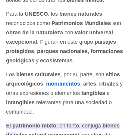
Para la
UNESCO
, los
bienes naturales
reconocidos como
Patrimonios Mundiales
son
obras de la naturaleza
con
valor universal
excepcional
. Figuran en este grupo
paisajes
protegidos
,
parques nacionales
,
formaciones
geológicas
y
ecosistemas
.
Los
bienes culturales
, por su parte, son
sitios
arqueológicos
,
monumentos
,
artes
,
rituales
y
otras expresiones o elementos
tangibles
e
intangibles
relevantes para una sociedad o
comunidad.
El
patrimonio mixto
, en tanto, conjuga
bienes
de valor natural excepcional
con otros de