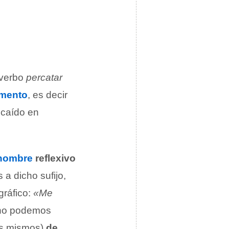
 verbo
percatar
mento
, es decir
 caído en
nombre
reflexivo
s a dicho sufijo,
gráfico:
«Me
o, no podemos
os mismos)
de