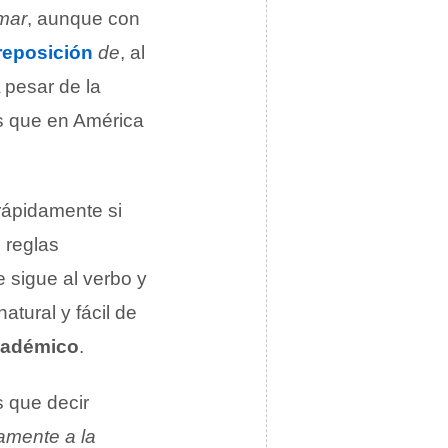
rmar
, aunque con
reposición
de
, al
 pesar de la
as que en América
 rápidamente si
s reglas
 sigue al verbo y
atural y fácil de
académico
.
s que decir
amente a la