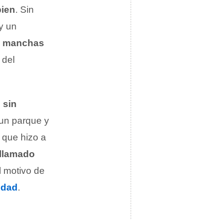
bien
. Sin
y un
s
manchas
 del
 sin
a un parque y
 que hizo a
llamado
 motivo de
idad
.