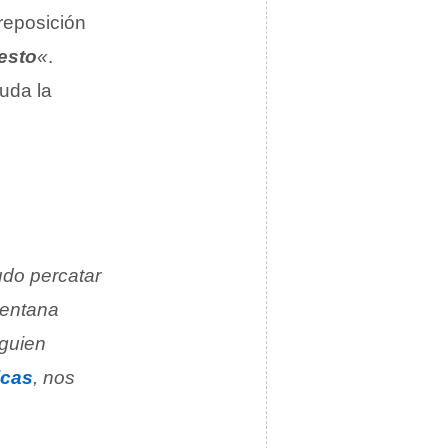
reposición
esto
«
.
uda la
pudo percatar
ventana
lguien
icas
, nos