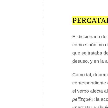
PERCATA
El diccionario d
como sinónimo de
que se trataba d
desuso, y en la 
Como tal, debemos
correspondiente a
el verbo afecta 
pellizqué»
; la ac
«percatar a algu