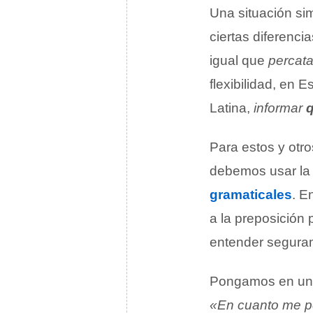
Una situación si
ciertas diferenci
igual que
percat
flexibilidad, en
Latina,
informar
Para estos y otro
debemos usar la
gramaticales
. E
a la preposición 
entender segura
Pongamos en un e
«En cuanto me pe