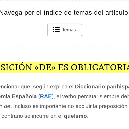
Navega por el índice de temas del artículo
Temas
SICIÓN «DE» ES OBLIGATORI
ncionar que, según explica el
Diccionario panhis
emia Española
(
RAE
), el verbo percatar siempre d
ón
de
. Incluso es importante no excluir la preposición
 contrario se incurre en el
queísmo
.