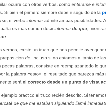
milar ocurre con otros verbos, como
enterarse
e
info
as. Si bien el primero siempre debe ir seguido de la
p
arse
, el verbo
informar
admite ambas posibilidades. A
 España es más común decir
informar
de que
, mientr
que
.
s verbos, existe un truco que nos permite averiguar
 preposición
de
, incluso si no estamos al tanto de la
n pocas palabras, consiste en reemplazar todo lo que
por la palabra «esto»; el resultado que parezca más n
mente será
el correcto desde un punto de vista 
jemplo práctico el truco recién descrito. Si tenemo
rcaté de que me estaban siguiendo llamé inmediat