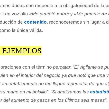
mos dudas con respecto a la obligatoriedad de la p
cir en voz alta
«Me percaté
esto
«
y
«Me percaté
de 
educción de
contenido
, reconoceremos sin lugar a d
omo la única válida.
 EJEMPLOS
oraciones con el término
percatar
:
“El vigilante se 
uien en el interior del negocio ya que notó que una 
“Lamentablemente no me llegué a percatar de que a
su mano en mi bolsillo”
,
“Si analizamos las
estadíst
 del aumento de casos en los últimos seis meses”
.