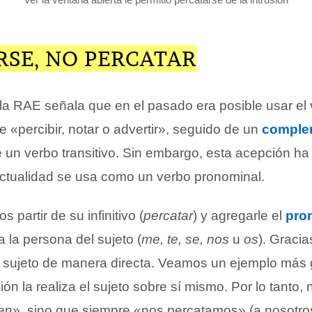
RSE, NO PERCATAR
e la RAE señala que en el pasado era posible usar el
 «percibir, notar o advertir», seguido de un
comple
e un verbo transitivo. Sin embargo, esta acepción ha
actualidad se usa como un verbo pronominal.
 partir de su infinitivo (
percatar
) y agregarle el
pro
 la persona del sujeto (
me, te, se, nos
u
os
). Gracia
al sujeto de manera directa. Veamos un ejemplo más 
ción la realiza el sujeto sobre sí mismo. Por lo tant
ien», sino que siempre «nos percatamos» (a nosotr