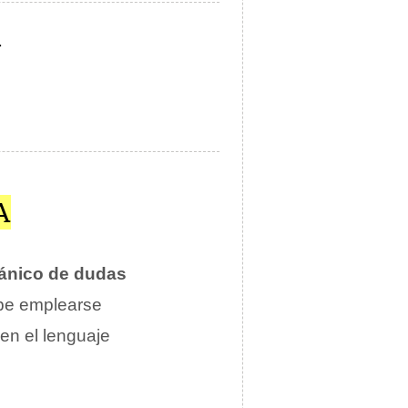
.
A
pánico de dudas
ebe emplearse
 en el lenguaje