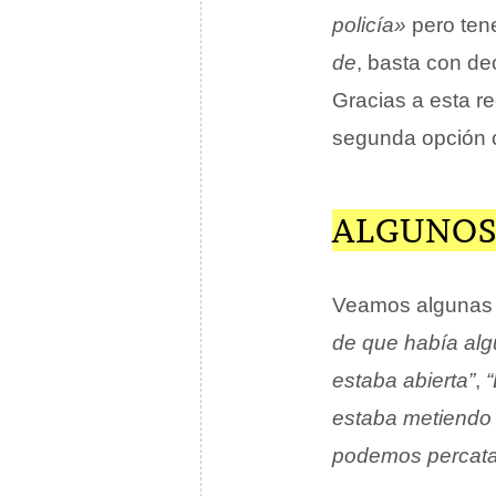
policía»
pero tene
de
, basta con de
Gracias a esta r
segunda opción c
ALGUNOS
Veamos algunas 
de que había alg
estaba abierta”
,
estaba metiendo 
podemos percatar