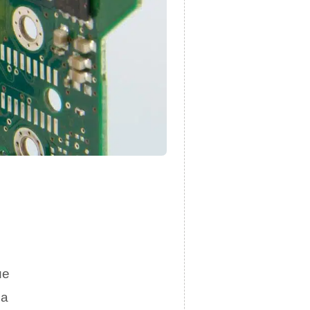
ue
na