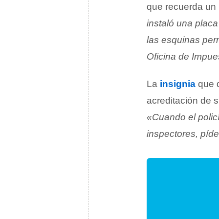
que recuerda un 
instaló una placa
las esquinas perm
Oficina de Impues
La
insignia
que d
acreditación de 
«Cuando el policí
inspectores, píd