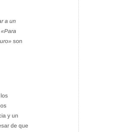
r a un
«Para
duro»
son
 los
pos
ia y un
pesar de que