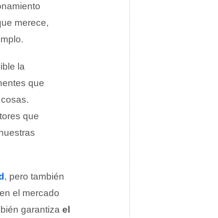
ionamiento
 que merece,
emplo.
ble la
onentes que
s cosas.
ctores que
 nuestras
d
, pero también
 en el mercado
mbién garantiza
el