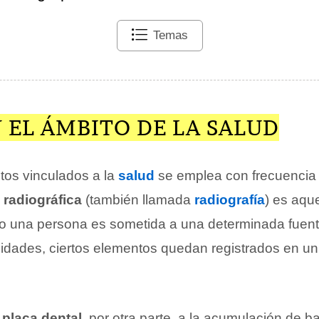
Temas
 EL ÁMBITO DE LA SALUD
tos vinculados a la
salud
se emplea con frecuencia 
 radiográfica
(también llamada
radiografía
) es aqu
 una persona es sometida a una determinada fuente
sidades, ciertos elementos quedan registrados en un
o
placa dental
, por otra parte, a la acumulación de ba