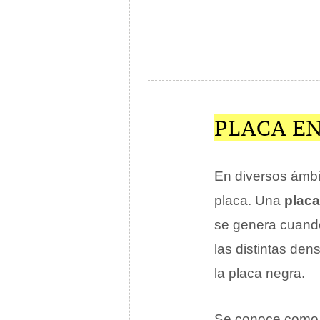
PLACA EN
En diversos ámbi
placa. Una
placa
se genera cuando
las distintas den
la placa negra.
Se conoce com