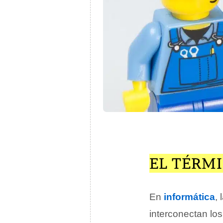
EL TÉRM
En
informática
, 
interconectan lo