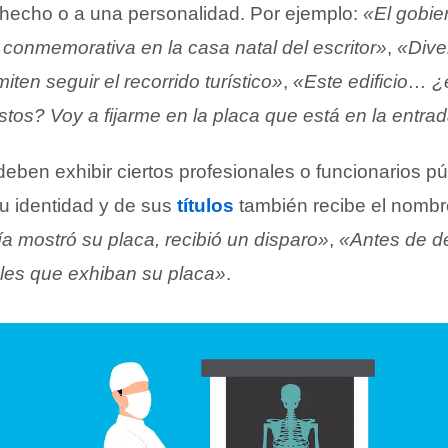
hecho o a una personalidad. Por ejemplo:
«El gobie
 conmemorativa en la casa natal del escritor»
,
«Dive
iten seguir el recorrido turístico»
,
«Este edificio… ¿e
tos? Voy a fijarme en la placa que está en la entra
eben exhibir ciertos profesionales o funcionarios p
su identidad y de sus
títulos
también recibe el nombr
a mostró su placa, recibió un disparo»
,
«Antes de de
eles que exhiban su placa»
.