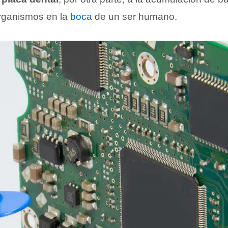
rganismos en la
boca
de un ser humano.