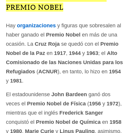
PREMIO NOBEL
Hay
organizaciones
y figuras que sobresalen al
haber ganado el
Premio Nobel
en más de una
ocasión. La
Cruz Roja
se quedó con el
Premio
Nobel de la Paz
en
1917
,
1944
y
1963
; el
Alto
Comisionado de las Naciones Unidas para los
Refugiados
(
ACNUR
), en tanto, lo hizo en
1954
y
1981
.
El estadounidense
John Bardeen
ganó dos
veces el
Premio Nobel de Física
(
1956
y
1972
),
mientras que el inglés
Frederick Sanger
conquistó el
Premio Nobel de Química
en
1958
y
1980
.
Marie Curie
y
Linus Pauling
, asimismo,