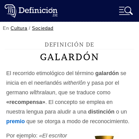
En
Cultura
/
Sociedad
DEFINICIÓN DE
GALARDÓN
El recorrido etimológico del término
galardón
se
inicia en el neerlandés
witherlôn
y pasa por el
germano
wĭthralaun
, que se traduce como
«recompensa»
. El concepto se emplea en
nuestra lengua para aludir a una
distinción
o un
premio
que se otorga a modo de reconocimiento.
Por ejemplo:
«El escritor