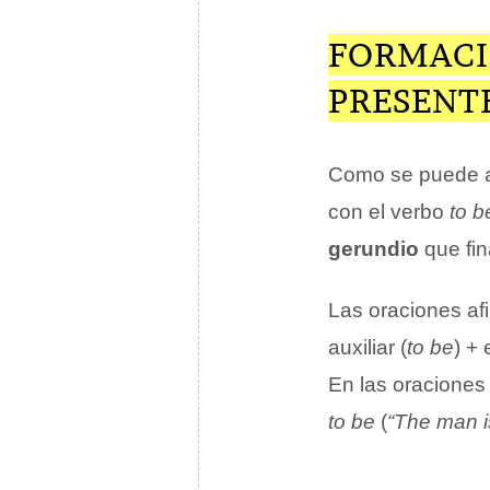
FORMACI
PRESENT
Como se puede ad
con el verbo
to b
gerundio
que fin
Las oraciones af
auxiliar (
to be
) +
En las oraciones 
to be
(
“The man is