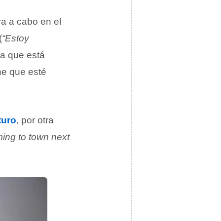
va a cabo en el
(
“Estoy
ca que está
ne que esté
turo
, por otra
ming to town next