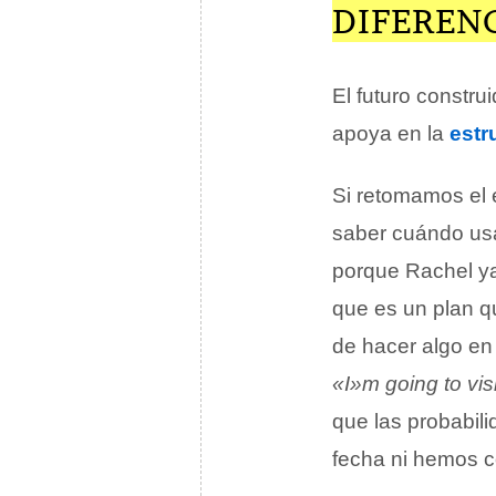
DIFEREN
El futuro constru
apoya en la
estr
Si retomamos el e
saber cuándo usa
porque Rachel y
que es un plan q
de hacer algo en
«I»m going to vis
que las probabil
fecha ni hemos co