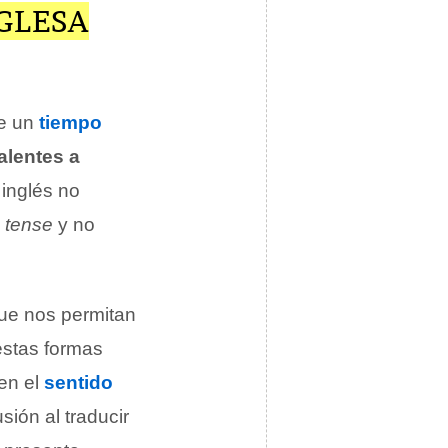
GLESA
de un
tiempo
alentes a
 inglés no
o
tense
y no
que nos permitan
estas formas
en el
sentido
ión al traducir