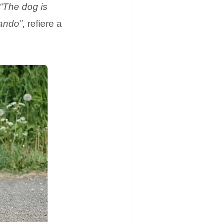
“The dog is
rando”
, refiere a