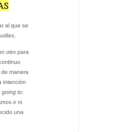
AS
ar al que se
utiles.
on otro para
continuo
, de manera
a intención
r
going to
:
amos ir ni
ecido una