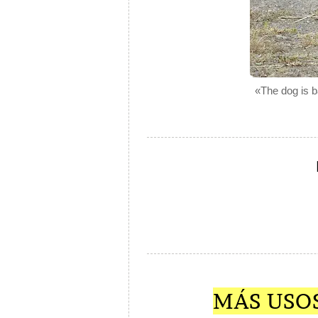
«The dog is b
MÁS USO