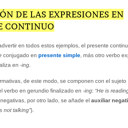
ÓN DE LAS EXPRESIONES EN
E CONTINUO
vertir en todos estos ejemplos, el presente contin
e
conjugado en
presente simple
, más otro verbo e
aliza en
-ing
.
irmativas, de este modo, se componen con el sujeto 
 el verbo en gerundio finalizado en
-ing
:
“He is readin
negativas, por otro lado, se añade el
auxiliar negat
 not talking”
).