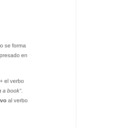
uo se forma
xpresado en
+ el verbo
g a book”
.
ivo
al verbo