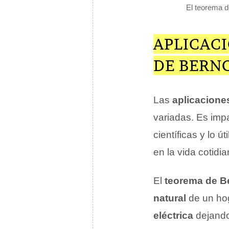
El teorema de
APLICACI
DE BERN
Las
aplicaciones
variadas. Es impa
científicas y lo
en la vida cotidia
El
teorema de Be
natural
de un hog
eléctrica
dejando