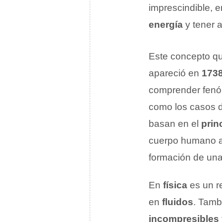
imprescindible, 
energía
y tener a
Este concepto qu
apareció en
173
comprender fenóm
como los casos 
basan en el
prin
cuerpo humano al
formación de un
En
física
es un r
en
fluidos
. Tamb
incompresibles 