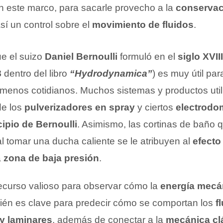
en este marco, para sacarle provecho a la
conservac
sí un control sobre el
movimiento de fluidos
.
e el suizo
Daniel Bernoulli
formuló en el
siglo XVIII
8
dentro del libro
“Hydrodynamica”
) es muy útil par
enos cotidianos. Muchos sistemas y productos utili
de los
pulverizadores en spray
y ciertos
electrodo
cipio de Bernoulli
. Asimismo, las cortinas de baño 
 tomar una ducha caliente se le atribuyen al
efecto
a
zona de baja presión
.
ecurso valioso para observar cómo la
energía mecá
ién es clave para predecir cómo se comportan los
f
y laminares
, además de conectar a la
mecánica cl