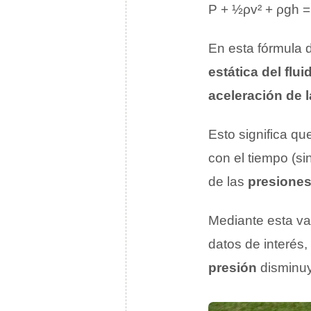
P + ½ρv² + ρgh =
En esta fórmula 
estática del flui
aceleración de 
Esto significa qu
con el tiempo (s
de las
presiones
Mediante esta va
datos de interés
presión
disminuye