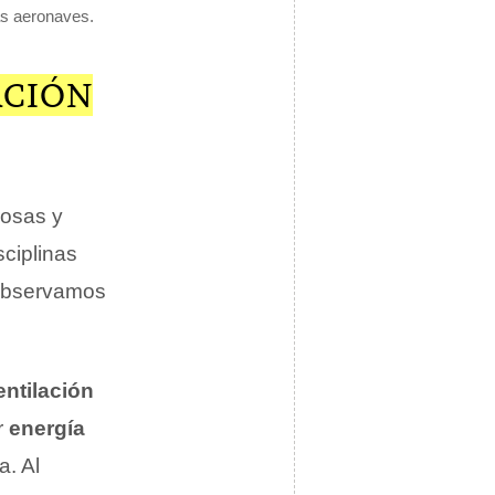
las aeronaves.
ACIÓN
osas y
sciplinas
 observamos
entilación
r
energía
a. Al