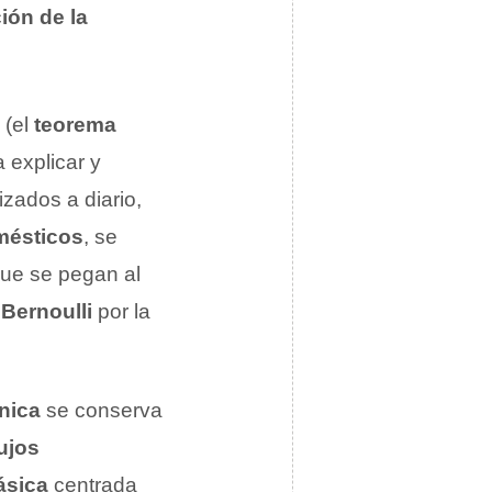
ión de la
(el
teorema
a explicar y
zados a diario,
mésticos
, se
que se pegan al
 Bernoulli
por la
nica
se conserva
lujos
ásica
centrada