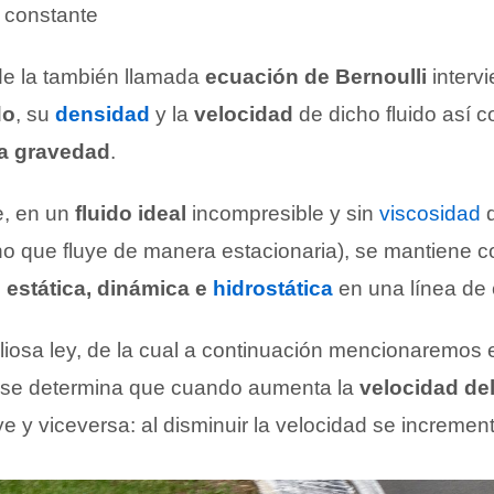
 constante
de la también llamada
ecuación de Bernoulli
interv
do
, su
densidad
y la
velocidad
de dicho fluido así c
la gravedad
.
e, en un
fluido ideal
incompresible y sin
viscosidad
q
ino que fluye de manera estacionaria), se mantiene 
 estática, dinámica e
hidrostática
en una línea de 
liosa ley, de la cual a continuación mencionaremos 
, se determina que cuando aumenta la
velocidad del
 y viceversa: al disminuir la velocidad se increment