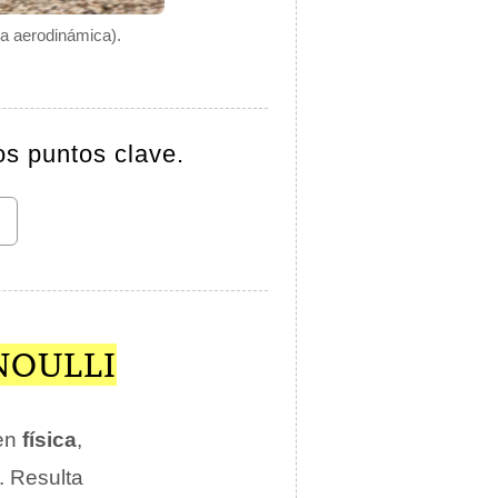
ga aerodinámica).
os puntos clave.
NOULLI
 en
física
,
. Resulta