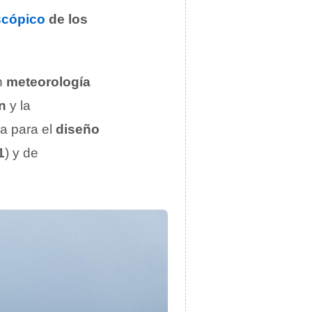
cópico
de los
n
meteorología
n
y la
na para el
diseño
1
) y de