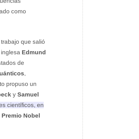
uencias
gado como
trabajo que salió
d inglesa
Edmund
estados de
uánticos
,
to propuso un
beck
y
Samuel
s científicos, en
n
Premio Nobel