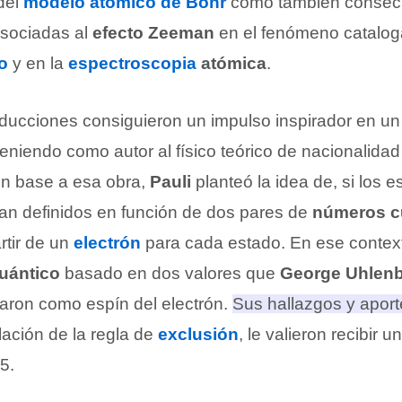
del
modelo atómico de Bohr
como también consec
asociadas al
efecto Zeeman
en el fenómeno catalo
o
y en la
espectroscopia
atómica
.
educciones consiguieron un impulso inspirador en un 
eniendo como autor al físico teórico de nacionalida
En base a esa obra,
Pauli
planteó la idea de, si los 
n definidos en función de dos pares de
números c
artir de un
electrón
para cada estado. En ese contex
uántico
basado en dos valores que
George Uhlen
aron como espín del electrón.
Sus hallazgos y aporte
lación de la regla de
exclusión
, le valieron recibir u
45
.