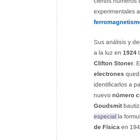
ciertos números 
experimentales 
ferromagnetism
Sus análisis y d
a la luz en
1924
t
Clifton Stoner
. 
electrones
queda
identificarlos a p
nuevo
número c
Goudsmit
bautiz
especial la formu
de Física
en 19