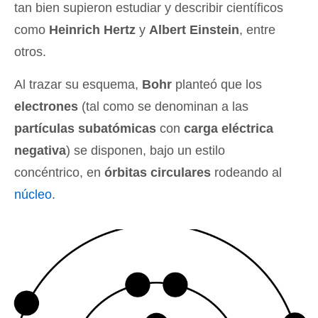
tan bien supieron estudiar y describir científicos
como
Heinrich Hertz
y
Albert Einstein
, entre
otros.
Al trazar su esquema,
Bohr
planteó que los
electrones
(tal como se denominan a las
partículas subatómicas
con
carga eléctrica
negativa
) se disponen, bajo un estilo
concéntrico, en
órbitas circulares
rodeando al
núcleo
.