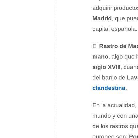
adquirir product
Madrid
, que pue
capital española.
El
Rastro de Ma
mano
, algo que
siglo XVIII
, cuan
del barrio de
Lav
clandestina
.
En la actualidad,
mundo y con una
de los rastros qu
europeo son:
Por