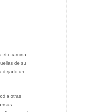
sujeto camina
huellas de su
ha dejado un
icó a otras
versas