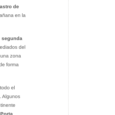
astro de
mañana en la
e segunda
mediados del
 una zona
de forma
todo el
. Algunos
tinente
;
Porta