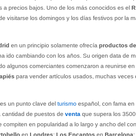
os a precios bajos. Uno de los más conocidos es el
R
de visitarse los domingos y los días festivos por la 
drid
en un principio solamente ofrecía
productos d
 ha ido cambiando con los años. Su origen data de 
do algunos comerciantes comenzaron a reunirse en
apiés
para vender artículos usados, muchas veces 
 es un punto clave del
turismo
español, con fama en 
 cantidad de puestos de
venta
que supera los 3500
e compiten en popularidad a lo largo y ancho del con
tobello
en
Londres
;
Los Encantos
en
Barcelona