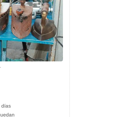
.
 días
 puedan