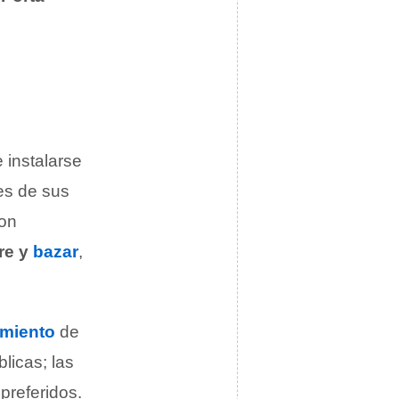
 instalarse
ses de sus
son
bre y
bazar
,
miento
de
licas; las
preferidos.