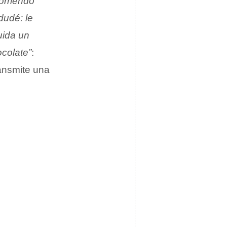
orriendo
dudé: le
uida un
ocolate”
:
ransmite una