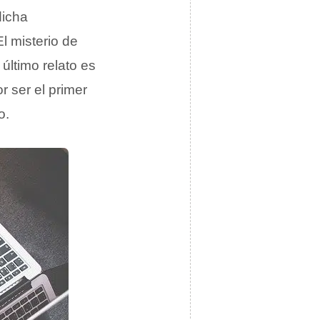
dicha
l misterio de
último relato es
 ser el primer
o.