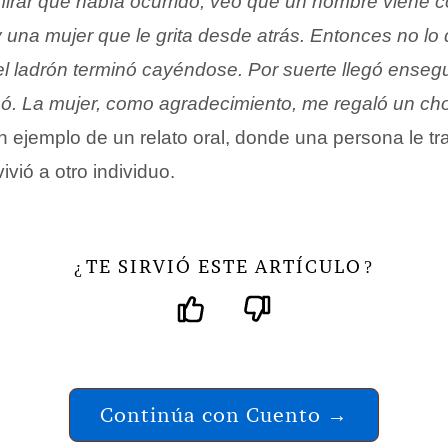
mirar qué había ocurrido, veo que un hombre viene c
 una mujer que le grita desde atrás. Entonces no lo 
 el ladrón terminó cayéndose. Por suerte llegó enseg
osó. La mujer, como agradecimiento, me regaló un ch
n ejemplo de un relato oral, donde una persona le t
ivió a otro individuo.
TE SIRVIÓ ESTE ARTÍCULO
¿
?
Continúa con Cuento →