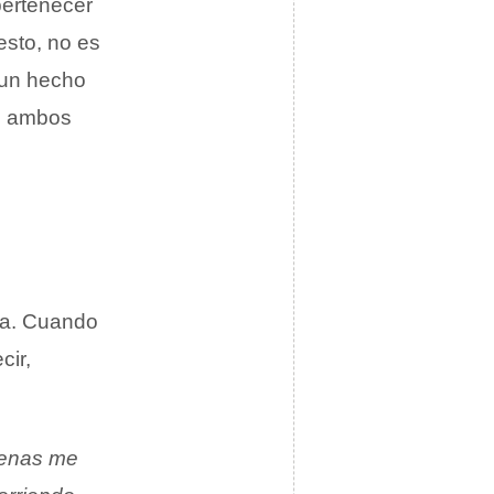
ertenecer
esto, no es
e un hecho
en ambos
ita. Cuando
cir,
Apenas me