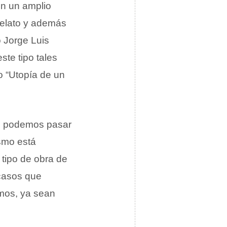
on un amplio
relato y además
o Jorge Luis
ste tipo tales
 o “Utopía de un
co podemos pasar
ismo está
 tipo de obra de
 casos que
smos, ya sean