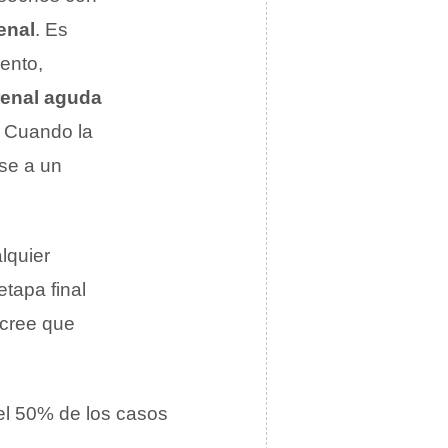
enal
. Es
lento,
 renal aguda
. Cuando la
rse a un
lquier
etapa final
 cree que
el 50% de los casos