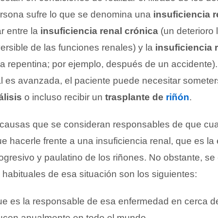
ersona sufre lo que se denomina una
insuficiencia r
ar entre la
insuficiencia renal crónica
(un deterioro 
versible de las funciones renales) y la
insuficiencia
a repentina; por ejemplo, después de un accidente)
nal es avanzada, el paciente puede necesitar somete
álisis
o incluso recibir un
trasplante de
riñón
.
 causas que se consideran responsables de que cua
 hacerle frente a una insuficiencia renal, que es la 
rogresivo y paulatino de los riñones. No obstante, se
habituales de esa situación son los siguientes:
que es la responsable de esa enfermedad en cerca d
ucen anualmente en todo el mundo.