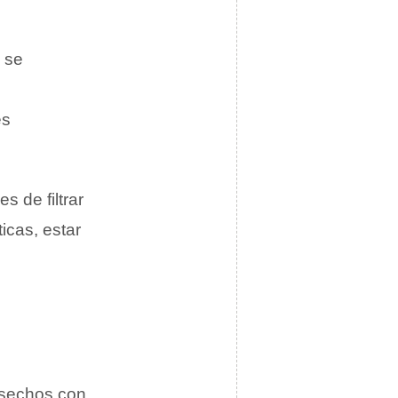
 se
es
 de filtrar
cas, estar
desechos con