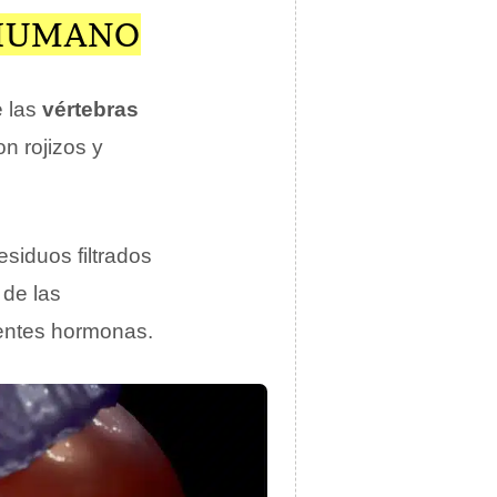
 HUMANO
e las
vértebras
n rojizos y
esiduos filtrados
 de las
erentes hormonas.