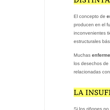
El concepto de
e
producen en el f
inconvenientes t
estructurales bá
Muchas
enferme
los desechos de 
relacionadas co
LA INSUF
Si los riñones no