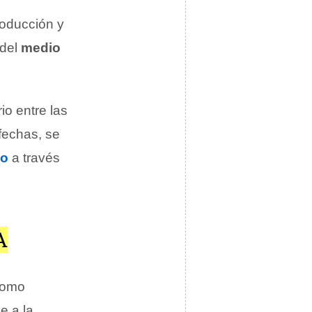
roducción y
 del
medio
rio entre las
fechas, se
io
a través
A
como
e a la