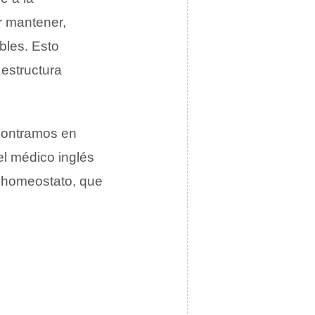
r mantener,
bles. Esto
 estructura
ncontramos en
el médico inglés
o homeostato, que