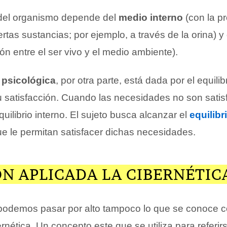
del organismo depende del
medio interno
(con la p
ertas sustancias; por ejemplo, a través de la orina) y
ión entre el ser vivo y el medio ambiente).
psicológica
, por otra parte, está dada por el equilib
 satisfacción. Cuando las necesidades no son satis
ilibrio interno. El sujeto busca alcanzar el
equilibr
e le permitan satisfacer dichas necesidades.
N APLICADA LA CIBERNÉTIC
 podemos pasar por alto tampoco lo que se conoce 
nética. Un concepto este que se utiliza para referirs