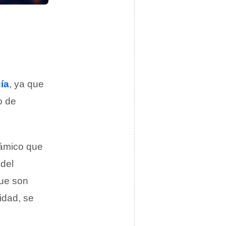
gía
, ya que
o de
inámico que
 del
que son
idad, se