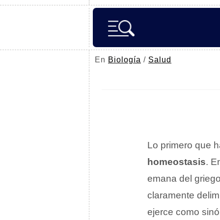
En
Biología
/
Salud
Lo primero que h
homeostasis
. E
emana del griego
claramente delim
ejerce como sinón