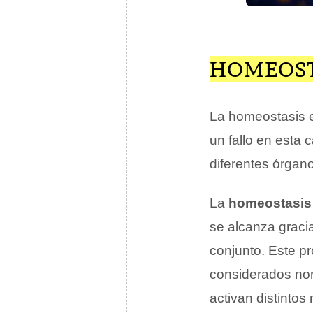
HOMEOSTA
La homeostasis e
un fallo en esta
diferentes órgan
La
homeostasis 
se alcanza graci
conjunto. Este pr
considerados nor
activan distinto