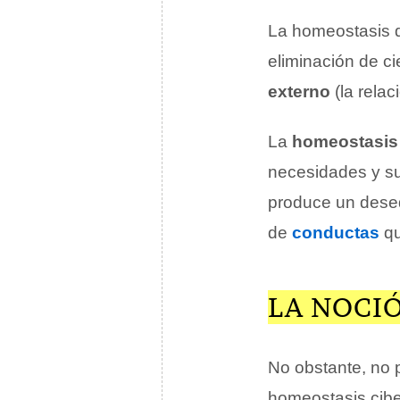
La homeostasis 
eliminación de ci
externo
(la relac
La
homeostasis 
necesidades y su
produce un desequ
de
conductas
qu
LA NOCIÓ
No obstante, no
homeostasis ciber