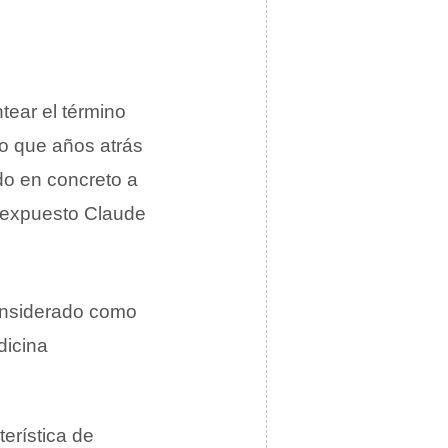
tear el término
to que años atrás
do en concreto a
a expuesto Claude
considerado como
dicina
terística de