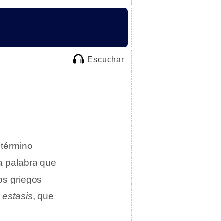
Escuchar
 término
a palabra que
os griegos
y
estasis
, que