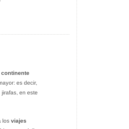
l
continente
ayor: es decir,
 jirafas, en este
a los
viajes