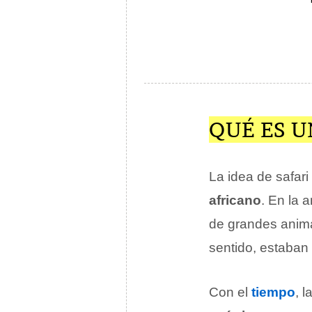
QUÉ ES U
La idea de safari
africano
. En la 
de grandes anima
sentido, estaban
Con el
tiempo
, 