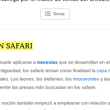
Temas
N SAFARI
 suele aplicarse a
travesías
que se desarrollan en e
antigüedad, los safaris tenían como finalidad la
caza
m
les. Los leones, los elefantes, los
rinocerontes
y las
 entre las presas más buscadas en los safaris.
la noción también empezó a emplearse con relación 