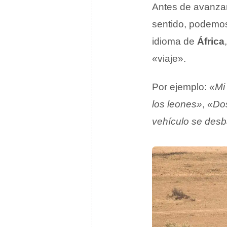
Antes de avanzar
sentido, podemos
idioma de
África
«viaje».
Por ejemplo:
«Mi 
los leones»
,
«Dos
vehículo se des