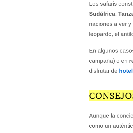
Los safaris cons
Sudáfrica
,
Tanz
naciones a ver y 
leopardo, el antíl
En algunos casos
campaña) o en
r
disfrutar de
hote
CONSEJOS
Aunque la concie
como un auténti