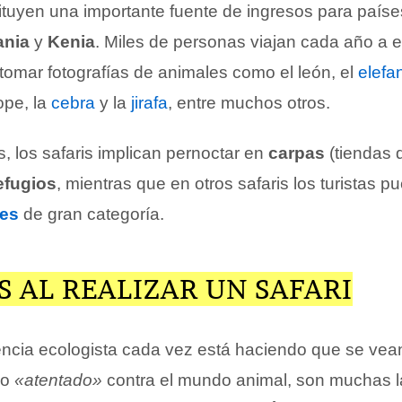
tituyen una importante fuente de ingresos para país
ania
y
Kenia
. Miles de personas viajan cada año a 
tomar fotografías de animales como el león, el
elefa
ope, la
cebra
y la
jirafa
, entre muchos otros.
, los safaris implican pernoctar en
carpas
(tiendas 
efugios
, mientras que en otros safaris los turistas 
les
de gran categoría.
 AL REALIZAR UN SAFARI
ncia ecologista cada vez está haciendo que se vean
co
«atentado»
contra el mundo animal, son muchas l