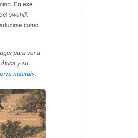
rmino. En ese
 del
swahili
,
raducirse como
ruger para ver a
África y su
erva natural
«
.