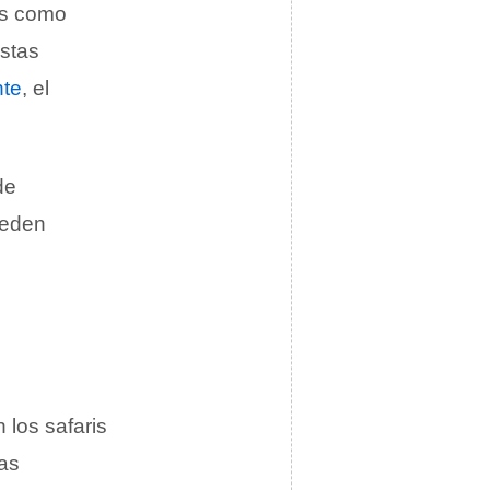
es como
estas
nte
, el
de
pueden
 los safaris
as