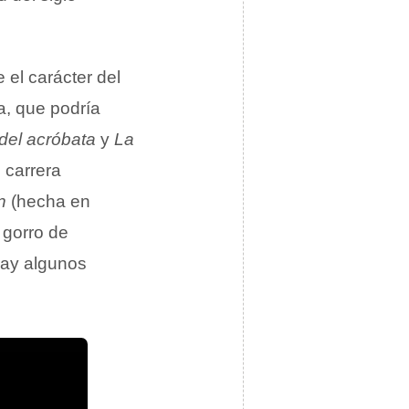
el carácter del
a, que podría
del acróbata
y
La
 carrera
n
(hecha en
 gorro de
 hay algunos