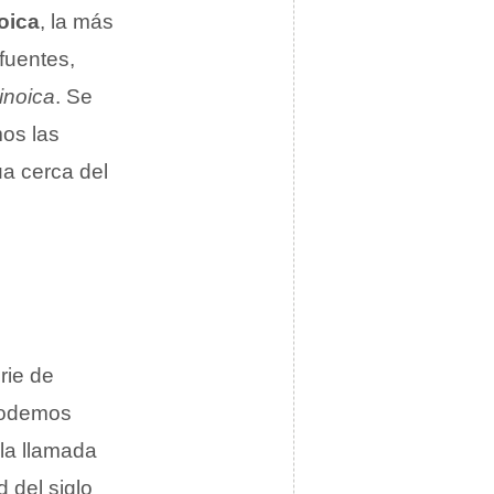
oica
, la más
fuentes,
inoica
. Se
os las
ua cerca del
rie de
 podemos
la llamada
d del siglo