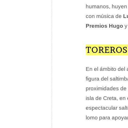
humanos, huyen 
con música de
L
Premios Hugo
y
TOREROS
En el ámbito del
figura del saltim
proximidades de 
isla de Creta, e
espectacular sal
lomo para apoyar