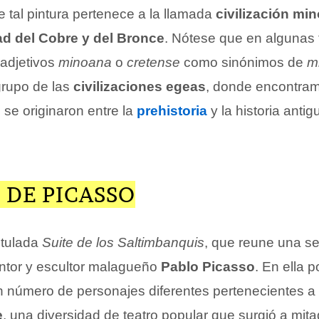
e tal pintura pertenece a la llamada
civilización min
d del Cobre y del Bronce
. Nótese que en algunas 
adjetivos
minoana
o
cretense
como sinónimos de
m
grupo de las
civilizaciones egeas
, donde encontram
 se originaron entre la
prehistoria
y la historia antig
 DE PICASSO
itulada
Suite de los Saltimbanquis
, que reune una se
intor y escultor malagueño
Pablo Picasso
. En ella
n número de personajes diferentes pertenecientes a 
e
, una diversidad de teatro popular que surgió a mita