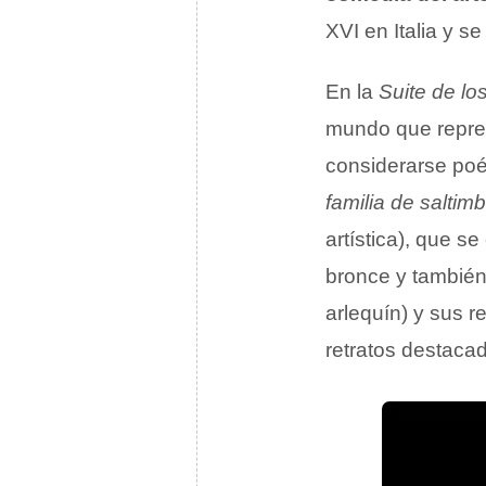
XVI en Italia y s
En la
Suite de lo
mundo que repres
considerarse po
familia de saltim
artística), que 
bronce y tambié
arlequín) y sus r
retratos destaca