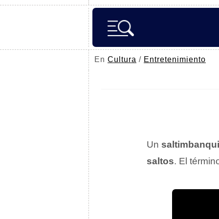
En
Cultura
/
Entretenimiento
Un
saltimbanqu
saltos
. El térmi