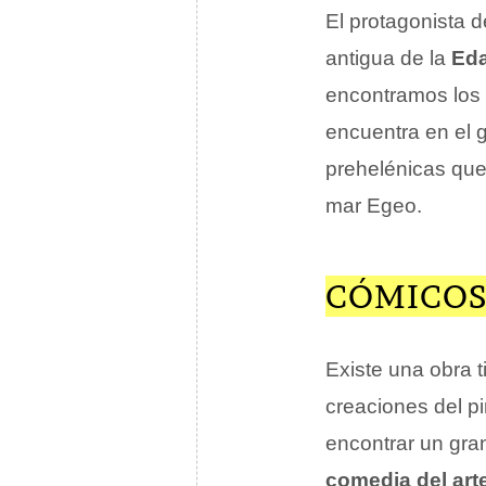
El protagonista d
antigua de la
Eda
encontramos los 
encuentra en el 
prehelénicas que
mar Egeo.
CÓMICOS
Existe una obra t
creaciones del p
encontrar un gra
comedia del art