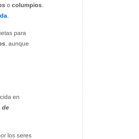
os
o
columpios
.
eda
.
uetas para
os
, aunque
ucida en
 de
or los seres