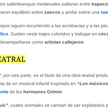
 los saltimbanquis medievales saltaran entre
trapeci
cer equilibrio sobre
zancos
y andar sobre una
ru
quis siguen recurriendo a las acrobacias y a las pir
lico
. Suelen vestir trajes coloridos y trabajar en
circ
 desempeñarse como
artistas callejeros
.
EATRAL
”
, por otra parte, es el título de una obra teatral prod
ata de un musical infantil inspirado en
“Los músicos
ento
de los
hermanos Grimm
.
uis”
, cuatro animales se cansan de ser explotados p