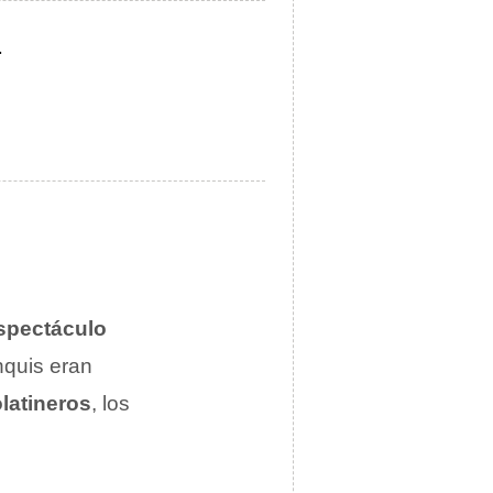
.
spectáculo
nquis eran
latineros
, los