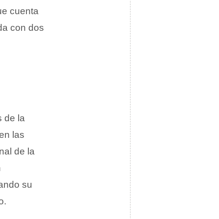
ue cuenta
ida con dos
 de la
en las
nal de la
n
hando su
o.