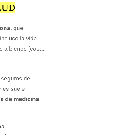
LUD
sona
, que
ncluso la vida.
os a bienes (casa,
s seguros de
nes suele
as de medicina
na