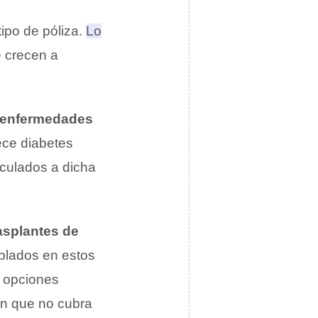
ipo de póliza.
Lo
e crecen a
 enfermedades
ece diabetes
inculados a dicha
asplantes de
plados en estos
s opciones
an que no cubra