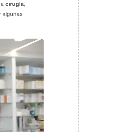
na
cirugía
,
r algunas