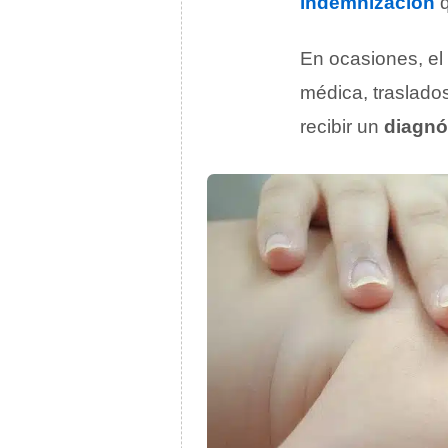
indemnización
q
En ocasiones, el
médica, traslado
recibir un
diagnó