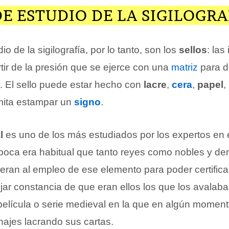
E ESTUDIO DE LA SIGILOGRA
io de la sigilografía, por lo tanto, son los
sellos
: la
tir de la presión que se ejerce con una
matriz
para de
e. El sello puede estar hecho con
lacre
,
cera
,
papel
,
mita estampar un
signo
.
l
es uno de los más estudiados por los expertos en e
poca era habitual que tanto reyes como nobles y de
ieran al empleo de ese elemento para poder certifica
ar constancia de que eran ellos los que los avalaban
película o serie medieval en la que en algún momen
najes lacrando sus cartas.