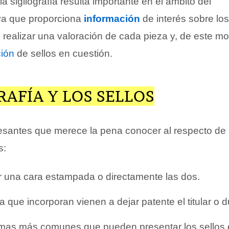
la sigilografía resulta importante en el ámbito del
a que proporciona
información
de interés sobre los
e realizar una valoración de cada pieza y, de este mo
ción
de sellos en cuestión.
RAFÍA Y LOS SELLOS
resantes que merece la pena conocer al respecto de 
s:
r una cara estampada o directamente las dos.
a que incorporan vienen a dejar patente el titular o d
rmas más comunes que pueden presentar los sellos 