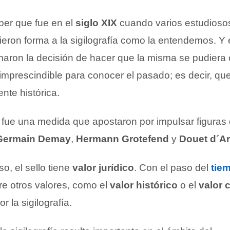
ber que fue en el
siglo XIX
cuando varios estudioso
ieron forma a la sigilografía como la entendemos. Y
ron la decisión de hacer que la misma se pudiera c
imprescindible para conocer el pasado; es decir, qu
nte histórica.
fue una medida que apostaron por impulsar figuras d
Germain Demay
,
Hermann Grotefend
y
Douet d´A
o, el sello tiene
valor jurídico
. Con el paso del
tie
e otros valores, como el
valor histórico
o el
valor c
r la sigilografía.