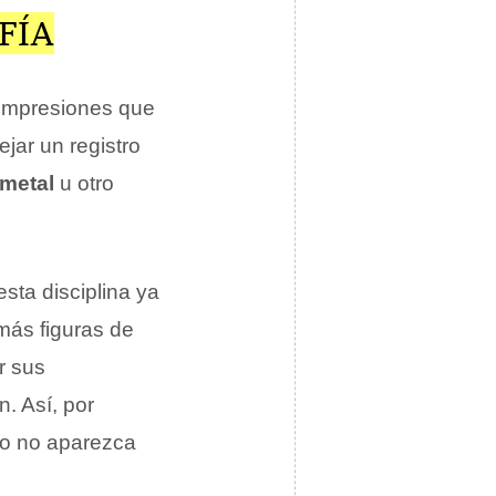
FÍA
s impresiones que
jar un registro
metal
u otro
sta disciplina ya
más figuras de
r sus
. Así, por
to no aparezca