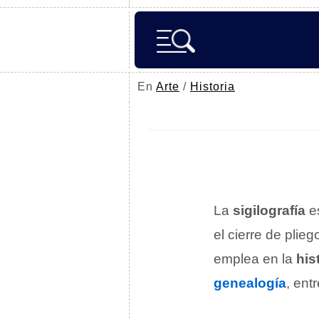
En
Arte
/
Historia
La
sigilografía
e
el cierre de plie
emplea en la
his
genealogía
, ent