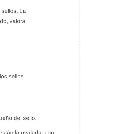
 sellos. La
do, valora
los sellos
ueño del sello.
están la ovalada, con