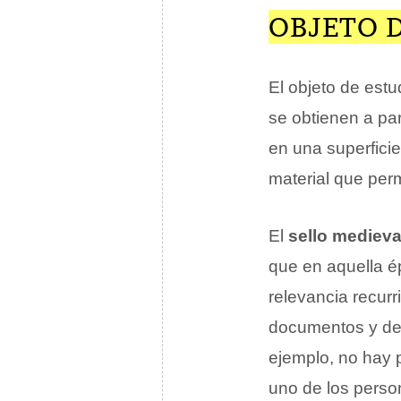
OBJETO D
El objeto de estud
se obtienen a par
en una superfici
material que per
El
sello medieva
que en aquella é
relevancia recurr
documentos y dej
ejemplo, no hay 
uno de los perso