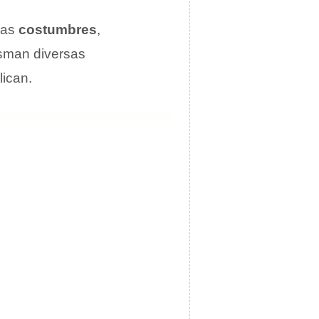
 las
costumbres
,
asman diversas
lican.