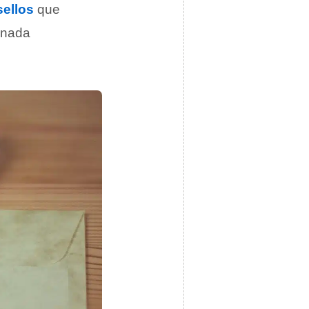
sellos
que
inada