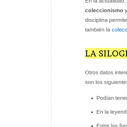
En la actualidad, 
coleccionismo
y
disciplina permit
también la
colec
LA SILOG
Otros datos inte
son los siguiente
Podían tene
En la leyend
Entre las fo