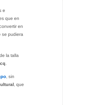
s e
 es que en
onvertir en
e se pudiera
e la talla
rcq
.
mpo
, sin
ultural
, que