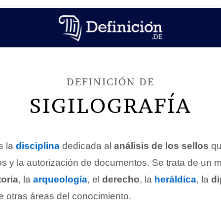
DEFINICIÓN DE
SIGILOGRAFÍA
s la
disciplina
dedicada al
análisis de los sellos
qu
gos y la autorización de documentos. Se trata de un
toria
, la
arqueología
, el
derecho
, la
heráldica
, la
d
re otras áreas del conocimiento.