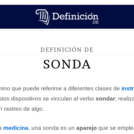
DEFINICIÓN DE
SONDA
mino que puede referirse a diferentes clases de
inst
stos dispositivos se vinculan al verbo
sondar
: reali
n rastreo de algo.
la
medicina
, una sonda es un
aparejo
que se emplea