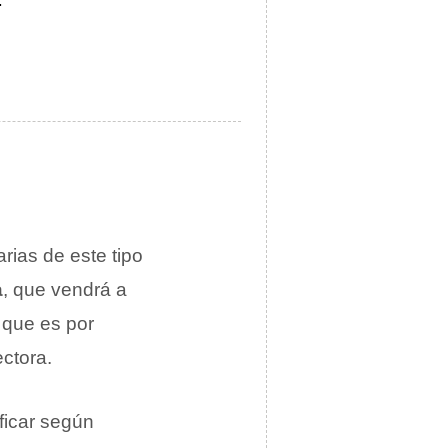
ias de este tipo
a
, que vendrá a
, que es por
ectora.
ficar según