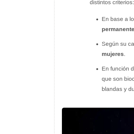
distintos criterios:
En base a lo
permanent
Según su cal
mujeres
.
En función d
que son bio
blandas y du