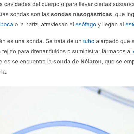
s cavidades del cuerpo o para llevar ciertas sustanci
stas sondas son las
sondas nasogástricas
, que in
a
boca
o la nariz, atraviesan el
esófago
y llegan al
es
én es una sonda. Se trata de un
tubo
alargado que s
tejido para drenar fluidos o suministrar fármacos al
teres se encuentra la
sonda de Nélaton
, que se em
ina.