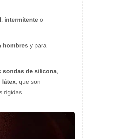
l
,
intermitente
o
a
hombres
y para
s
sondas de silicona
,
e
látex
, que son
 rígidas.