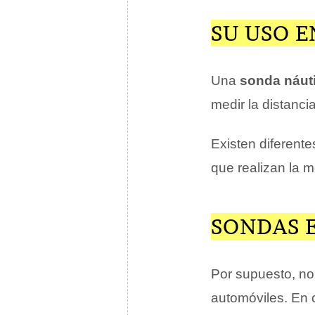
SU USO E
Una
sonda náut
medir la distanci
Existen diferente
que realizan la m
SONDAS 
Por supuesto, no
automóviles. En 