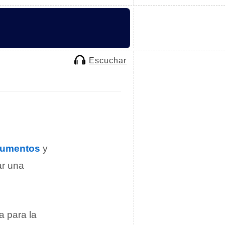
Escuchar
rumentos
y
zar una
 para la