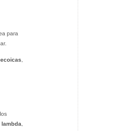
ea para
ar.
ecoicas
,
los
 lambda
,