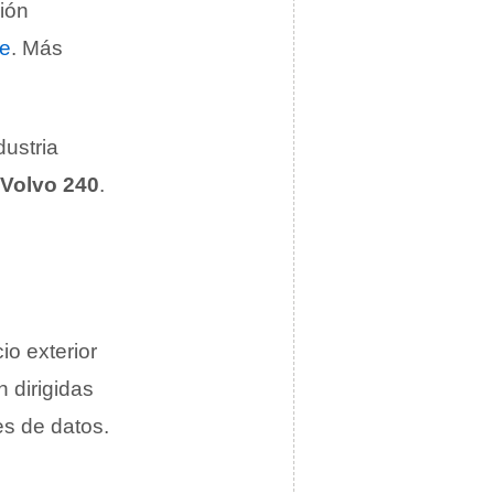
ión
e
. Más
dustria
Volvo 240
.
io exterior
n dirigidas
es de datos.