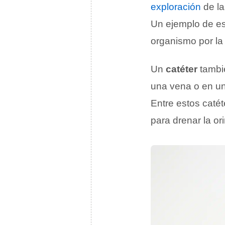
exploración
de la
Un ejemplo de e
organismo por l
Un
catéter
tambi
una vena o en un 
Entre estos caté
para drenar la or