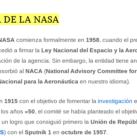
 DE LA NASA
NASA
comienza formalmente en
1958
, cuando el pr
edió a firmar la
Ley Nacional del Espacio y la Aer
eación de la agencia. Sin embargo, la entidad tiene 
bsorbió al
NACA
(
National Advisory Committee for
acional para la Aeronáutica
en nuestro idioma).
en
1915
con el objetivo de fomentar la
investigación
e
 los años
«50
, el comité se había planteado el objet
, un logro que consiguió primero la
Unión de Repúbli
S
) con el
Sputnik 1
en
octubre de 1957
.