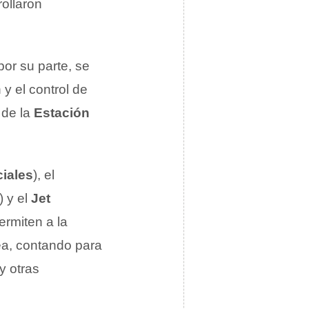
rollaron
 por su parte, se
 y el control de
 de la
Estación
iales
), el
) y el
Jet
ermiten a la
ea, contando para
y otras