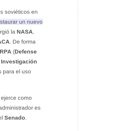
os soviéticos en
nstaurar un nuevo
rgió la
NASA
,
ACA
.
De forma
RPA
(
Defense
Investigación
s para el uso
n ejerce como
administrador es
el
Senado
.