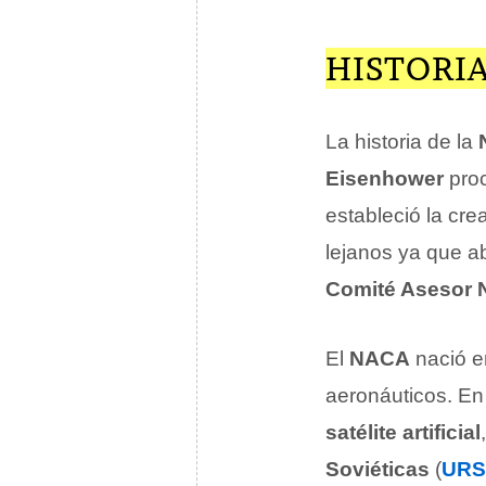
HISTORIA
La historia de la
Eisenhower
proc
estableció la cr
lejanos ya que a
Comité Asesor N
El
NACA
nació 
aeronáuticos. En
satélite artificial
Soviéticas
(
URS