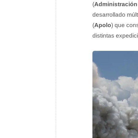
(
Administración 
desarrollado múl
(
Apolo
) que con
distintas expedic