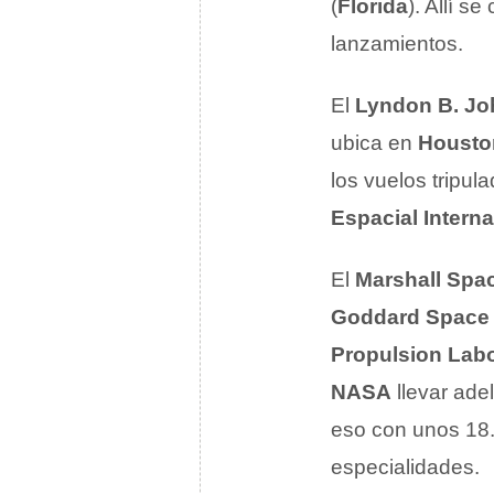
(
Florida
). Allí s
lanzamientos.
El
Lyndon B. Jo
ubica en
Housto
los vuelos tripu
Espacial Intern
El
Marshall Spac
Goddard Space 
Propulsion Labo
NASA
llevar ade
eso con unos 18
especialidades.