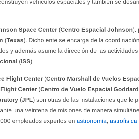
e construyen vehículos espaciales y también se desar
hnson Space Center
(
Centro Espacial Johnson
),
n
(
Texas
). Dicho ente se encarga de la coordinación
lados y además asume la dirección de las actividades
acional
(
ISS
).
e Flight Center
(
Centro Marshall de Vuelos Espac
Flight Center
(
Centro de Vuelo Espacial Goddard
ratory
(
JPL
) son otras de las instalaciones que le p
lante una veintena de misiones de manera simultán
.000 empleados expertos en
astronomía
,
astrofísica