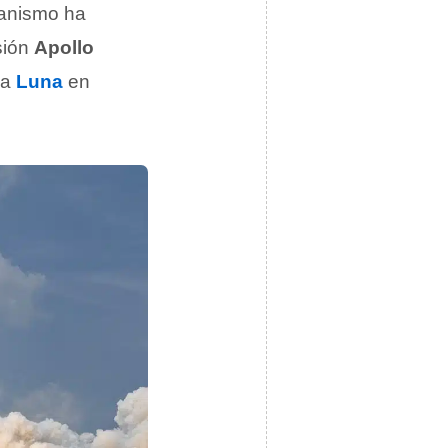
ganismo ha
sión
Apollo
la
Luna
en