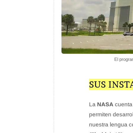
El progra
SUS INS
La
NASA
cuenta 
permiten desarrol
nuestra lengua 