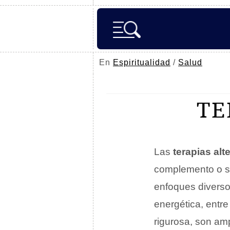
En
Espiritualidad
/
Salud
TE
Las
terapias alt
complemento o su
enfoques diversos
energética, entre
rigurosa, son am