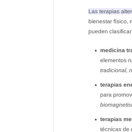
Las terapias alt
bienestar físico
pueden clasificar
medicina tr
elementos na
tradicional, 
terapias en
para promov
biomagnetis
terapias m
técnicas de 