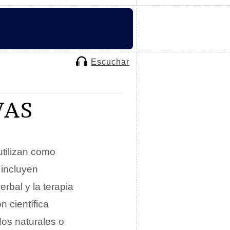
Escuchar
VAS
utilizan como
 incluyen
rbal y la terapia
 científica
os naturales o