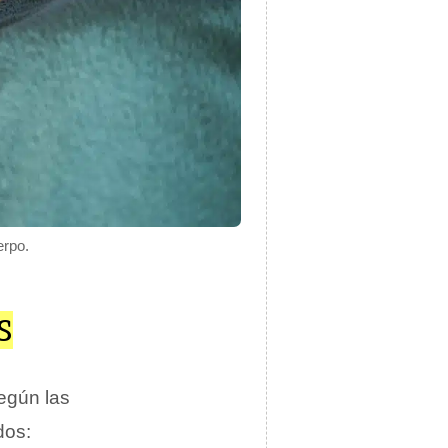
erpo.
S
egún las
dos: