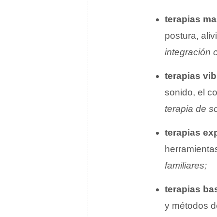
terapias ma
postura, aliv
integración 
terapias vi
sonido, el c
terapia de s
terapias ex
herramientas
familiares;
terapias ba
y métodos d