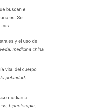
que buscan el
ionales.
Se
icas:
trales y el uso de
veda, medicina china
ía vital del cuerpo
de polaridad,
ísico mediante
ss, hipnoterapia;