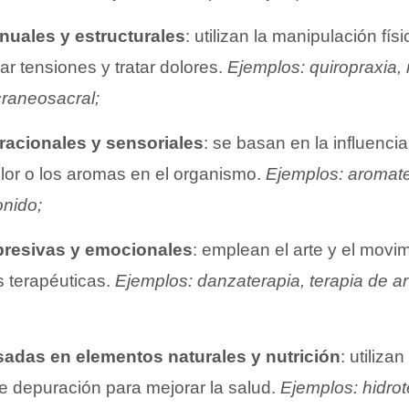
nuales y estructurales
: utilizan la manipulación fís
iar tensiones y tratar dolores.
Ejemplos: quiropraxia, r
craneosacral;
bracionales y sensoriales
: se basan en la influenci
olor o los aromas en el organismo.
Ejemplos: aromate
onido;
presivas y emocionales
: emplean el arte y el mov
 terapéuticas.
Ejemplos: danzaterapia, terapia de ar
sadas en elementos naturales y nutrición
: utiliza
e depuración para mejorar la salud.
Ejemplos: hidrot