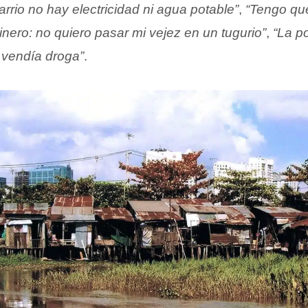
barrio no hay electricidad ni agua potable”
,
“Tengo qu
inero: no quiero pasar mi vejez en un tugurio”
,
“La po
 vendía droga”
.