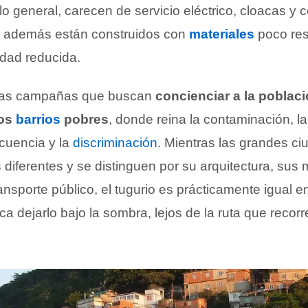
 lo general, carecen de servicio eléctrico, cloacas y
s además están construidos con
materiales
poco res
idad reducida.
sas campañas que buscan
concienciar a la poblaci
los
barrios
pobres
, donde reina la contaminación, la
ncuencia y la
discriminación
. Mientras las grandes ci
diferentes y se distinguen por su arquitectura, su
nsporte público, el tugurio es prácticamente igual en
a dejarlo bajo la sombra, lejos de la ruta que recor