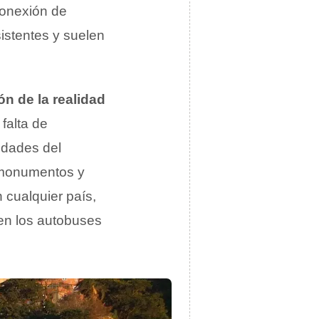
 conexión de
istentes y suelen
ón de la realidad
 falta de
udades del
s monumentos y
 cualquier país,
ren los autobuses