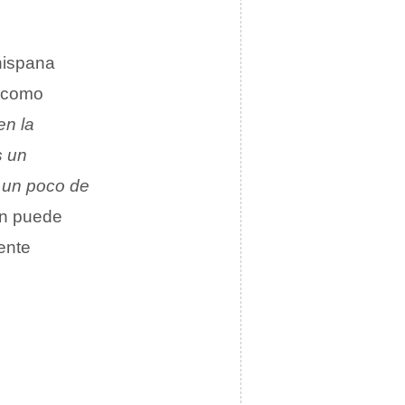
hispana
, como
en la
s un
r un poco de
ón puede
ente