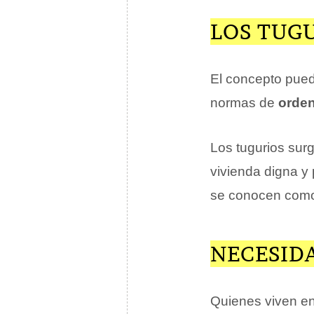
LOS TUG
El concepto pued
normas de
orde
Los tugurios sur
vivienda digna y
se conocen co
NECESIDA
Quienes viven en