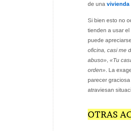
de una
vivienda
Si bien esto no o
tienden a usar e
puede apreciarse
oficina, casi me 
abuso»
,
«Tu casa
orden»
. La exag
parecer graciosa
atraviesan situa
OTRAS A