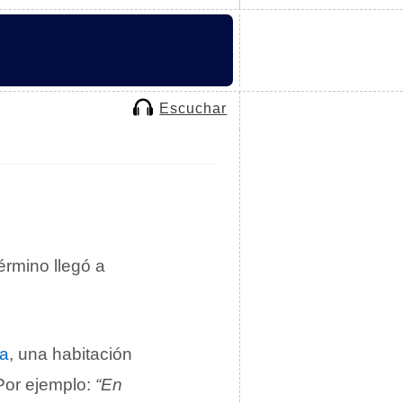
Escuchar
término llegó a
la
, una habitación
Por ejemplo:
“En