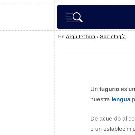
En
Arquitectura
/
Sociología
Un
tugurio
es u
nuestra
lengua
p
De acuerdo al con
o un establecimi