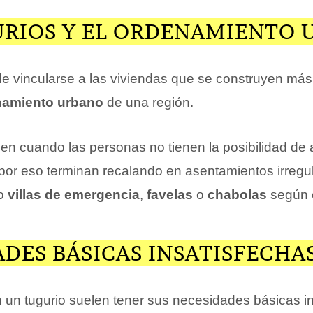
URIOS Y EL ORDENAMIENTO
e vincularse a las viviendas que se construyen más 
namiento urbano
de una región.
gen cuando las personas no tienen la posibilidad de
 por eso terminan recalando en asentamientos irregul
mo
villas de emergencia
,
favelas
o
chabolas
según e
DES BÁSICAS INSATISFECHA
 un tugurio suelen tener sus necesidades básicas in