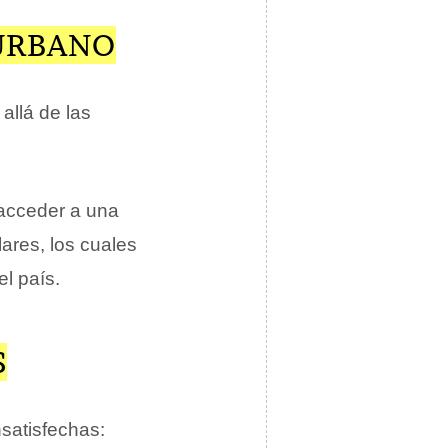
 URBANO
allá de las
 acceder a una
ares, los cuales
l país.
S
satisfechas: