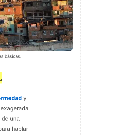
es básicas.
L
ermedad
y
a exagerada
e de una
para hablar