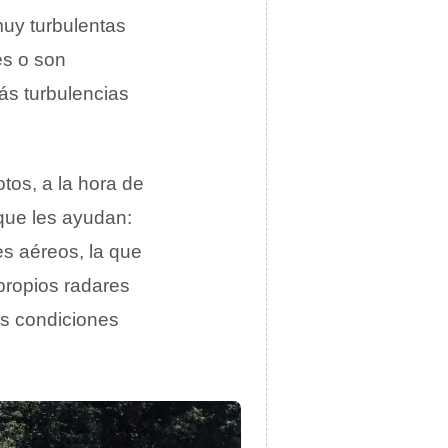
uy turbulentas
es o son
ás turbulencias
otos, a la hora de
 que les ayudan:
es aéreos, la que
 propios radares
as condiciones