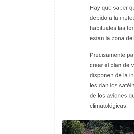
Hay que saber q
debido a la mete
habituales las t
están la zona de
Precisamente para
crear el plan de
disponen de la i
les dan los satél
de los aviones q
climatológicas.