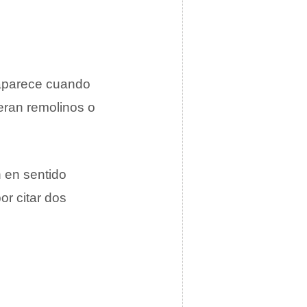
 aparece cuando
eran remolinos o
 en sentido
por citar dos