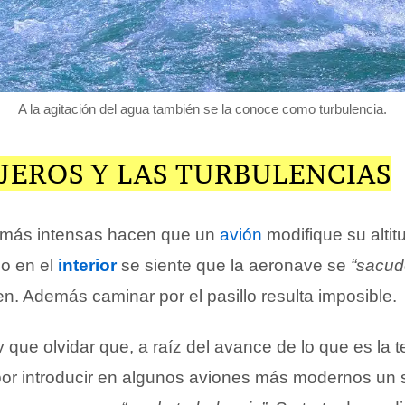
A la agitación del agua también se la conoce como turbulencia.
JEROS Y LAS TURBULENCIAS
s más intensas hacen que un
avión
modifique su altit
so en el
interior
se siente que la aeronave se
“sacud
n. Además caminar por el pasillo resulta imposible.
que olvidar que, a raíz del avance de lo que es la t
or introducir en algunos aviones más modernos un s