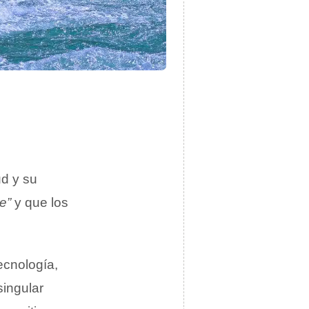
ud y su
e”
y que los
ecnología,
ingular