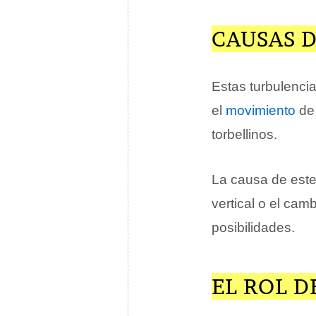
CAUSAS 
Estas turbulenci
el
movimiento
de 
torbellinos.
La causa de este
vertical o el cam
posibilidades.
EL ROL D