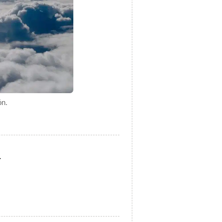
ón.
.