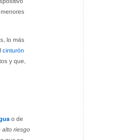
ispositivo
s menores
s, lo más
l
cinturón
tos y que,
gua
o de
alto riesgo