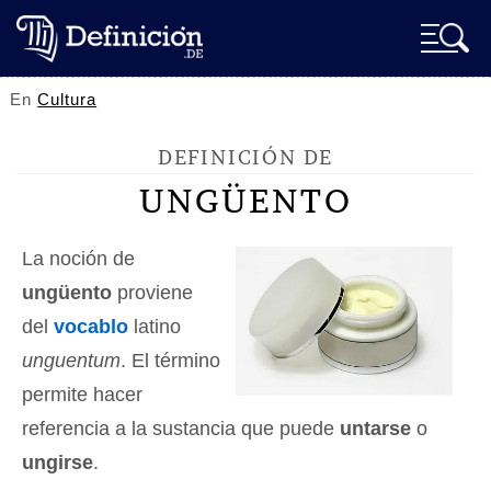
En
Cultura
DEFINICIÓN DE
UNGÜENTO
La noción de
ungüento
proviene
del
vocablo
latino
unguentum
. El término
permite hacer
referencia a la sustancia que puede
untarse
o
ungirse
.