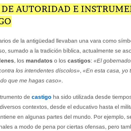
 DE AUTORIDAD E INSTRUM
IGO
arios de la antigüedad llevaban una vara como símbo
so, sumado a la tradición bíblica, actualmente se as
denes
, los
mandatos
o los
castigos
:
«El gobernad
contra los intendentes díscolos»
,
«En esta casa, yo 
endo que me hagas caso»
.
strumento de
castigo
ha sido utilizada desde tiempo
iversos contextos, desde el educativo hasta el milita
tiene en algunas partes del mundo. Por ejemplo, s
minales a modo de pena por ciertas ofensas, pero tam