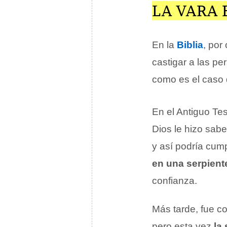
LA VARA 
En la
Biblia
, por
castigar a las p
como es el caso 
En el Antiguo Tes
Dios le hizo sab
y así podría cump
en una serpient
confianza.
Más tarde, fue co
pero esta vez
la