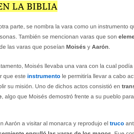
EN LA BIBLIA
 otra parte, se nombra la vara como un instrumento 
ersonas. También se mencionan varas que son
elem
de las varas que poseían
Moisés
y
Aarón
.
tamento, Moisés llevaba una vara con la cual podía 
er que este
instrumento
le permitiría llevar a cabo a
lir su misión. Uno de dichos actos consistió en
tran
e
, algo que Moisés demostró frente a su pueblo par
n Aarón a visitar al monarca y reprodujo el
truco
ant
 serpiente engulló las varas de los magos
. Fue co