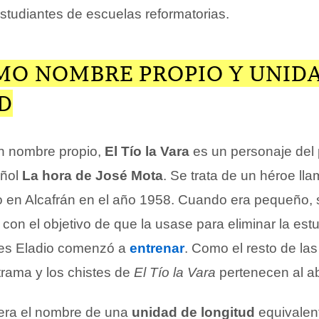
 estudiantes de escuelas reformatorias.
MO NOMBRE PROPIO Y UNID
D
n nombre propio,
El Tío la Vara
es un personaje del
añol
La hora de José Mota
. Se trata de un héroe ll
o en Alcafrán en el año 1958. Cuando era pequeño, 
con el objetivo de que la usase para eliminar la est
es Eladio comenzó a
entrenar
. Como el resto de la
trama y los chistes de
El Tío la Vara
pertenecen al a
, era el nombre de una
unidad de longitud
equivalen