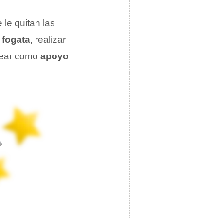
 le quitan las
a
fogata
, realizar
lear como
apoyo