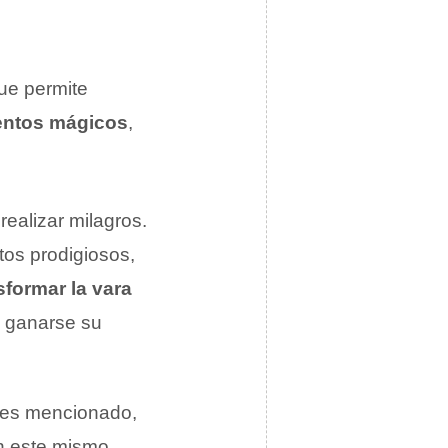
que permite
entos mágicos
,
realizar milagros.
ctos prodigiosos,
sformar la vara
a ganarse su
es mencionado,
n este mismo