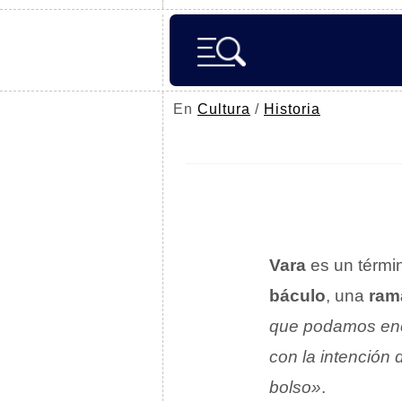
En
Cultura
/
Historia
Vara
es un térmi
báculo
, una
ram
que podamos enc
con la intención
bolso»
.