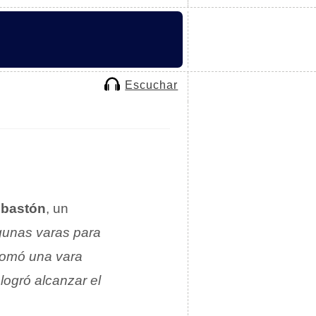
Escuchar
n
bastón
, un
gunas varas para
 tomó una vara
logró alcanzar el