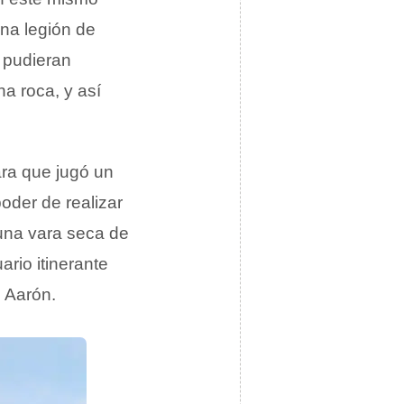
una legión de
s pudieran
a roca, y así
ra que jugó un
poder de realizar
una vara seca de
ario itinerante
e Aarón.