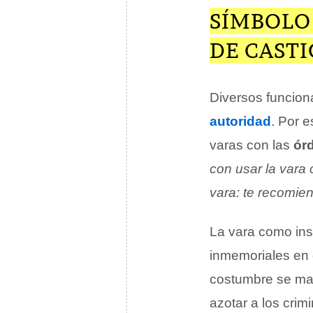
SÍMBOLO
DE CAST
Diversos funcion
autoridad
. Por e
varas con las
ór
con usar la vara 
vara: te recomi
La vara como in
inmemoriales en d
costumbre se man
azotar a los cri