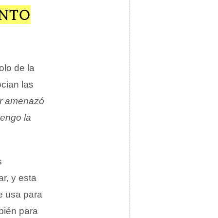
ENTO
lo de la
ocian las
or amenazó
tengo la
s
r, y esta
e usa para
bién para