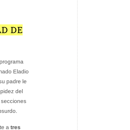
AD DE
 programa
amado Eladio
su padre le
upidez del
s secciones
bsurdo.
te a
tres