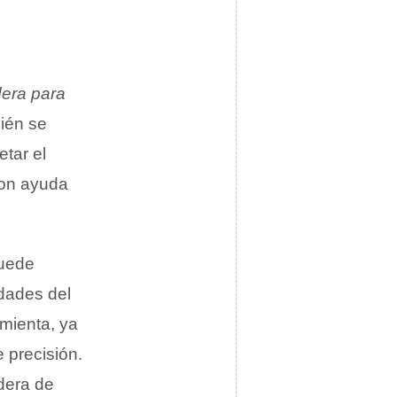
era para
bién se
etar el
con ayuda
puede
dades del
amienta, ya
 precisión.
dera de