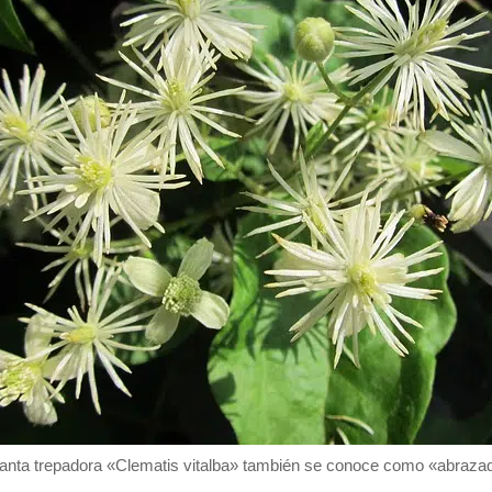
lanta trepadora «Clematis vitalba» también se conoce como «abraza