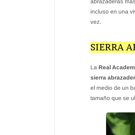
abrazaderas más
incluso en una v
vez.
SIERRA 
La
Real Academ
sierra abrazade
el medio de un ba
tamaño que se ub