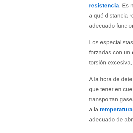
resistencia
. Es 
a qué distancia r
adecuado funcion
Los especialista
forzadas con un
torsión excesiva
A la hora de det
que tener en cue
transportan gases
a la
temperatura
adecuado de abr