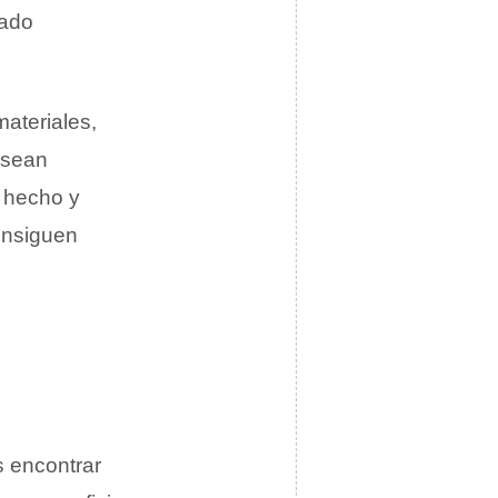
bado
ateriales,
 sean
n hecho y
onsiguen
 encontrar