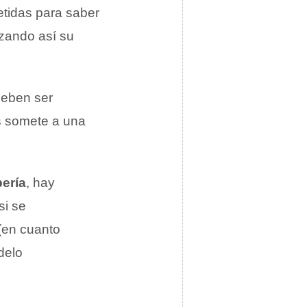
etidas para saber
izando así su
deben ser
as somete a una
bería
, hay
si se
 (en cuanto
delo