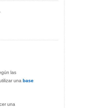
.
egún las
tilizar una
base
rcer una