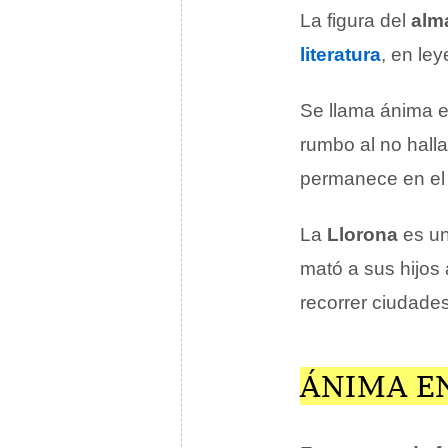
La figura del
alm
literatura
, en le
Se llama ánima en
rumbo al no halla
permanece en el 
La
Llorona
es un
mató a sus hijos
recorrer ciudade
ÁNIMA E