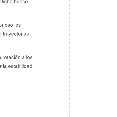
 Dicho hueco
or eso los
 trayectorias
 rotación a los
 la estabilidad