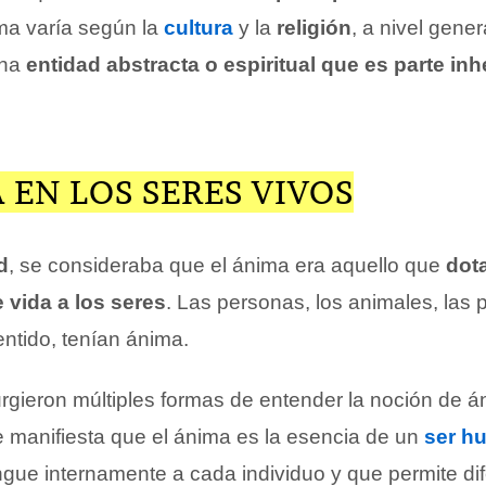
ima varía según la
cultura
y la
religión
, a nivel gene
una
entidad abstracta o espiritual que es parte in
 EN LOS SERES VIVOS
d
, se consideraba que el ánima era aquello que
dot
 vida a los seres
. Las personas, los animales, las p
entido, tenían ánima.
urgieron múltiples formas de entender la noción de á
manifiesta que el ánima es la esencia de un
ser h
ngue internamente a cada individuo y que permite dif