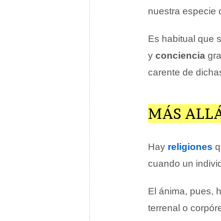
nuestra especie d
Es habitual que 
y
conciencia
gra
carente de dichas
MÁS ALLÁ
Hay
religiones
q
cuando un indivi
El ánima, pues, h
terrenal o corpór