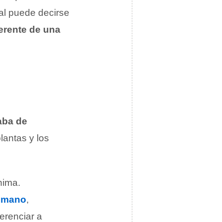
ral puede decirse
herente de una
aba de
lantas y los
nima.
umano
,
erenciar a