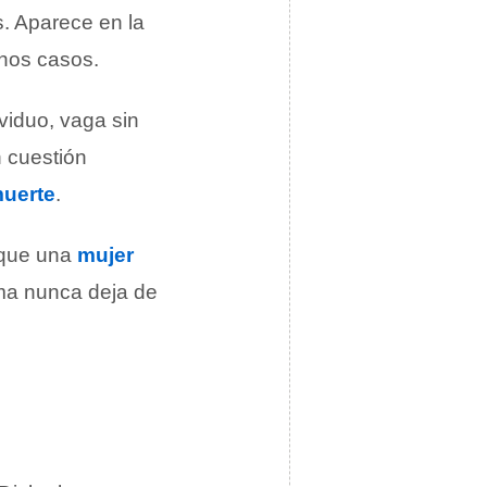
s. Aparece en la
unos casos.
ividuo, vaga sin
n cuestión
uerte
.
 que una
mujer
lma nunca deja de