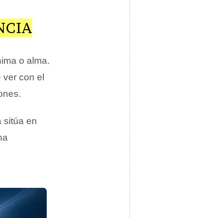
NCIA
nima o alma.
 ver con el
ones.
a sitúa en
ha