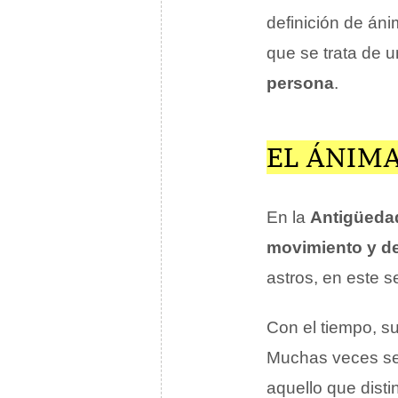
definición de án
que se trata de 
persona
.
EL ÁNIMA
En la
Antigüeda
movimiento y de
astros, en este s
Con el tiempo, s
Muchas veces se 
aquello que disti