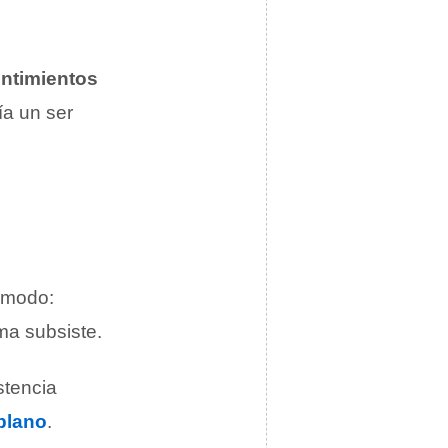
ntimientos
ía un ser
o modo:
ma subsiste.
stencia
plano
.