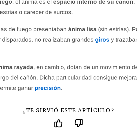
uego
, el ánima es el
espacio interno de su cañón
.
estrías o carecer de surcos.
mas de fuego presentaban
ánima lisa
(sin estrías). P
er disparados, no realizaban grandes
giros
y trazaban
nima rayada
, en cambio, dotan de un movimiento de
largo del cañón. Dicha particularidad consigue mejorar
permite ganar
precisión
.
TE SIRVIÓ ESTE ARTÍCULO
¿
?