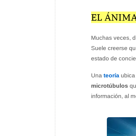
EL ÁNIMA
Muchas veces, d
Suele creerse que
estado de concien
Una
teoría
ubica 
microtúbulos
qu
información, al m