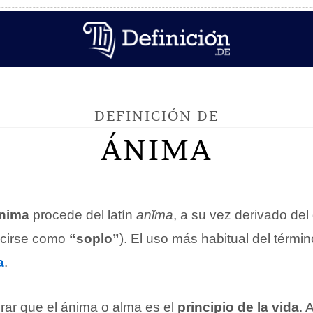
DEFINICIÓN DE
ÁNIMA
nima
procede del latín
anĭma
, a su vez derivado del
ucirse como
“soplo”
). El uso más habitual del térm
a
.
rar que el ánima o alma es el
principio de la vida
. 