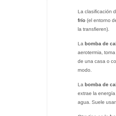
La clasificación
frío
(el entorno d
la transfieren).
La
bomba de calo
aerotermia, toma e
de una casa o com
modo.
La
bomba de cal
extrae la energía
agua. Suele usars