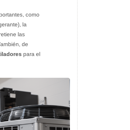
portantes, como
gerante), la
retiene las
 También, de
iladores
para el