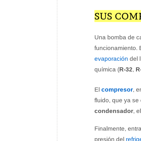
SUS COM
Una bomba de ca
funcionamiento. 
evaporación
del 
química (
R-32
,
R
El
compresor
, e
fluido, que ya se
condensador
, e
Finalmente, entr
presión del
refri