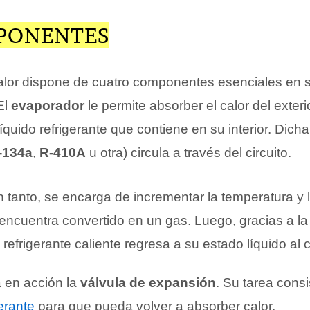
PONENTES
lor dispone de cuatro componentes esenciales en 
El
evaporador
le permite absorber el calor del exteri
líquido refrigerante que contiene en su interior. Dich
-134a
,
R-410A
u otra) circula a través del circuito.
n tanto, se encarga de incrementar la temperatura y 
 encuentra convertido en un gas. Luego, gracias a la
l refrigerante caliente regresa a su estado líquido al
a en acción la
válvula de expansión
. Su tarea consi
gerante
para que pueda volver a absorber calor.