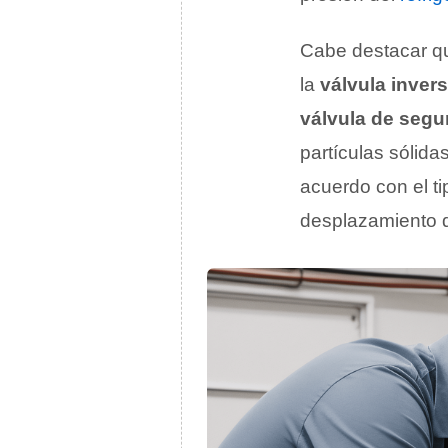
Cabe destacar qu
la
válvula inver
válvula de segu
partículas sólid
acuerdo con el t
desplazamiento de