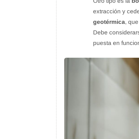
Otro tipo es la
bo
extracción y cede
geotérmica
, que
Debe considerar
puesta en funci