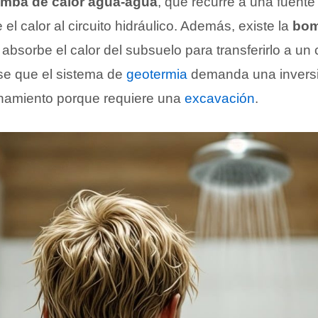
mba de calor agua-agua
, que recurre a una fuente
 el calor al circuito hidráulico. Además, existe la
bom
 absorbe el calor del subsuelo para transferirlo a un 
se que el sistema de
geotermia
demanda una inversi
onamiento porque requiere una
excavación
.