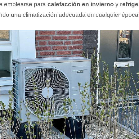
e emplearse para
calefacción en invierno
y
refrig
ndo una climatización adecuada en cualquier época 