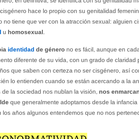
ro, en definitiva, se identifica con su genitalidad m
cisgénero hace lo propio con su genitalidad femenin
o no tiene que ver con la atracción sexual: alguien 
l
u
homosexual
.
pia
identidad
de género
no es fácil, aunque en cad
to diferente de su vida, con un grado de claridad p
ños que saben con certeza no ser cisgénero, así c
ién lo entienden cuando se están acercando a la an
 de la sociedad nos nublan la visión,
nos enmarcan
lde
que generalmente adoptamos desde la infancia 
n los años algunos entendemos que no nos pertene
RONORMATIVIDAD