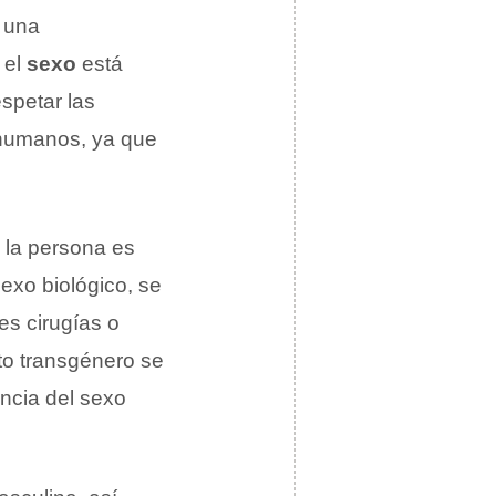
s una
 el
sexo
está
espetar las
 humanos, ya que
 la persona es
sexo biológico, se
es cirugías o
eto transgénero se
encia del sexo