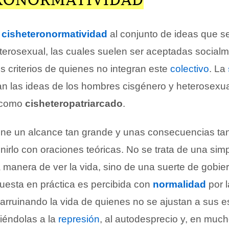
o
cisheteronormatividad
al conjunto de ideas que se
eterosexual, las cuales suelen ser aceptadas social
s criterios de quienes no integran este
colectivo
. La
 las ideas de los hombres cisgénero y heterosexua
 como
cisheteropatriarcado
.
ene un alcance tan grande y unas consecuencias tan 
nirlo con oraciones teóricas. No se trata de una sim
 manera de ver la vida, sino de una suerte de gobie
uesta en práctica es percibida con
normalidad
por 
 arruinando la vida de quienes no se ajustan a sus e
iéndolas a la
represión
, al autodesprecio y, en much