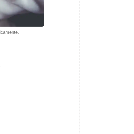
gicamente.
.