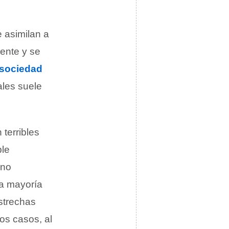
 asimilan a
mente y se
sociedad
les suele
terribles
ple
rno
la mayoría
strechas
os casos, al