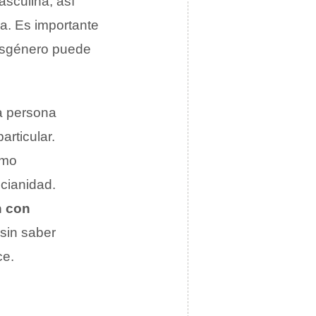
asculina, así
a. Es importante
cisgénero puede
a persona
articular.
omo
cianidad.
 con
sin saber
ce.