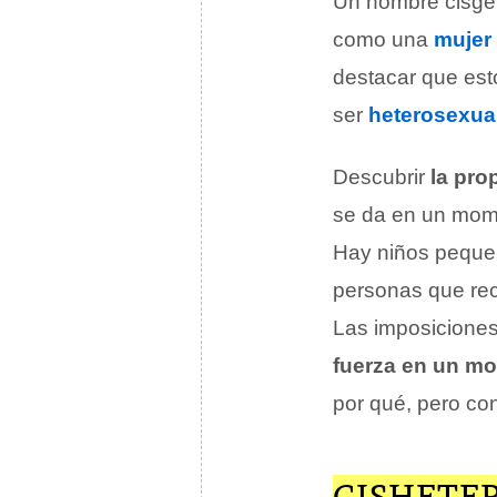
Un hombre cisgéne
como una
mujer
destacar que est
ser
heterosexua
Descubrir
la pro
se da en un momen
Hay niños peque
personas que rec
Las imposiciones
fuerza en un mo
por qué, pero co
CISHETE