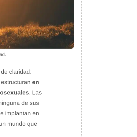
ad.
de claridad:
 estructuran
en
rosexuales
. Las
 ninguna de sus
se implantan en
n un mundo que