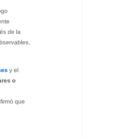
ogo
ente
és de la
observables,
nes
y el
ares o
afirmó que