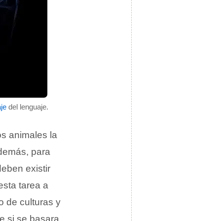
je
del lenguaje.
os animales la
Además, para
eben existir
esta tarea a
o de culturas y
je si se basara