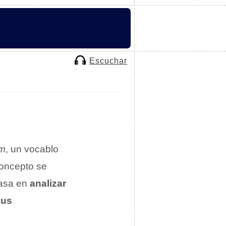
Escuchar
sm
, un vocablo
concepto se
basa en
analizar
sus