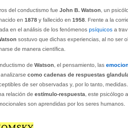
ros del conductismo fue
John B. Watson
, un psicól
nacido en
1878
y fallecido en
1958
. Frente a la corri
rada en el análisis de los fenómenos
psíquicos
a trav
Watson
sostuvo que dichas experiencias, al no ser 
arse de manera científica.
onductismo de
Watson
, el pensamiento, las
emocio
 analizarse
como cadenas de respuestas glandul
eptibles de ser observadas y, por lo tanto, medidas.
a relación de
estímulo-respuesta
, este psicólogo 
mocionales son aprendidas por los seres humanos.
HOMSKY