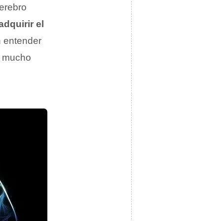
cerebro
dquirir el
n entender
te mucho