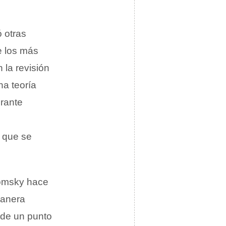
 otras
e los más
 la revisión
na teoría
urante
o que se
homsky hace
manera
sde un punto