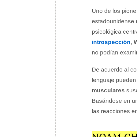
Uno de los pione
estadounidense 
psicológica cent
introspección
,
no podían examin
De acuerdo al c
lenguaje pueden
musculares
susc
Basándose en un
las reacciones e
NOAM C