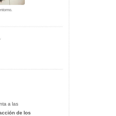
entorno.
.
nta a las
racción de los