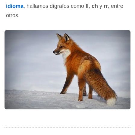
idioma
, hallamos dígrafos como
ll
,
ch
y
rr
, entre
otros.