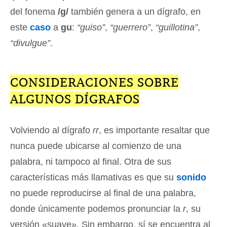
del fonema
/g/
también genera a un dígrafo, en
este
caso
a
gu
:
“guiso”
,
“guerrero”
,
“guillotina”
,
“divulgue”
.
CONSIDERACIONES SOBRE
ALGUNOS DÍGRAFOS
Volviendo al dígrafo
rr
, es importante resaltar que
nunca puede ubicarse al comienzo de una
palabra, ni tampoco al final. Otra de sus
características más llamativas es que su
sonido
no puede reproducirse al final de una palabra,
donde únicamente podemos pronunciar la
r
, su
versión «suave». Sin embargo, sí se encuentra al