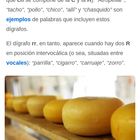
que
ch
se compone de la
C
y la
H
).
“Atropellar”
,
“tacho”
,
“pollo”
,
“chico”
,
“allí”
y
“chasquido”
son
ejemplos
de palabras que incluyen estos
dígrafos.
El dígrafo
rr
, en tanto, aparece cuando hay dos
R
en posición intervocálica (o sea, situadas entre
vocales
):
“parrilla”
,
“cigarro”
,
“carruaje”
,
“zorro”
.