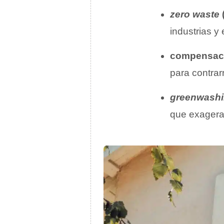
zero waste
industrias y
compensaci
para contrar
greenwash
que exagera