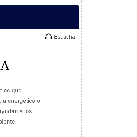
Escuchar
CA
icios que
cia energética o
 ayudan a los
iente.