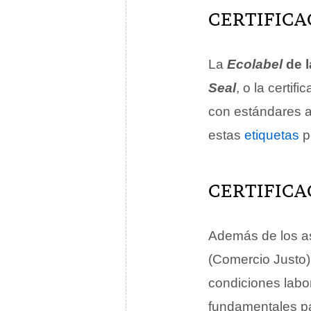
CERTIFICA
La
Ecolabel
de l
Seal
, o la certifi
con estándares a
estas
etiquetas
p
CERTIFICA
Además de los as
(Comercio Justo
condiciones labo
fundamentales pa