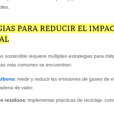
bles.
IAS PARA REDUCIR EL IMPA
AL
 sostenible requiere múltiples estrategias para miti
 las más comunes se encuentran:
arbono
: medir y reducir las emisiones de gases de e
cadena de valor;
de residuos
: implementar prácticas de reciclaje, co