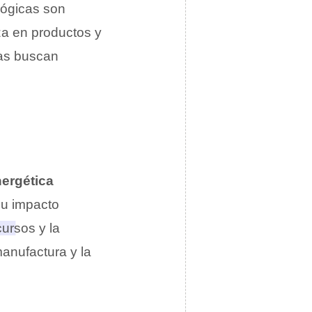
ológicas son
za en productos y
odas buscan
nergética
su impacto
ursos y la
anufactura y la