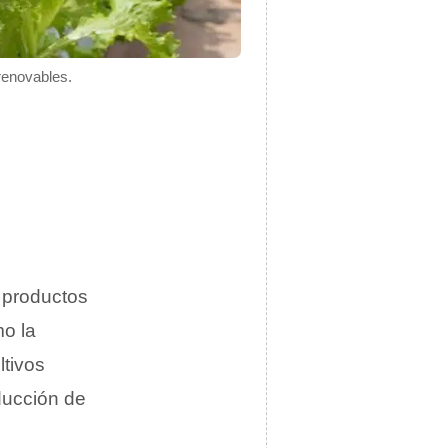
 renovables.
r productos
o la
ltivos
ducción de