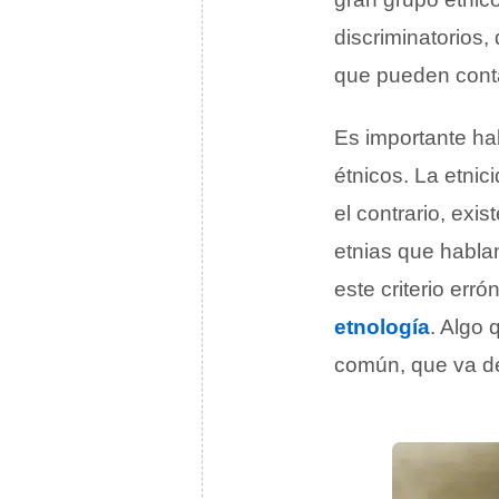
discriminatorios
que pueden conta
Es importante hab
étnicos. La etnic
el contrario, ex
etnias que habla
este criterio err
etnología
. Algo 
común, que va de 