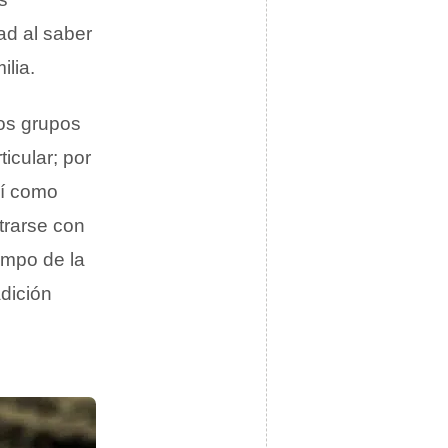
ad al saber
lia.
los grupos
icular; por
sí como
trarse con
ampo de la
adición