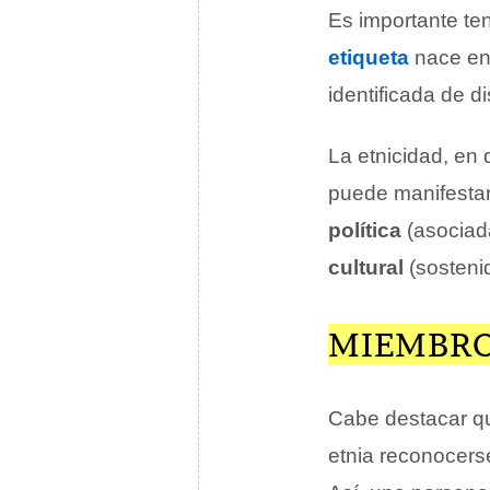
Es importante te
etiqueta
nace en 
identificada de d
La etnicidad, en 
puede manifestar
política
(asociada
cultural
(sosteni
MIEMBRO
Cabe destacar qu
etnia reconocers