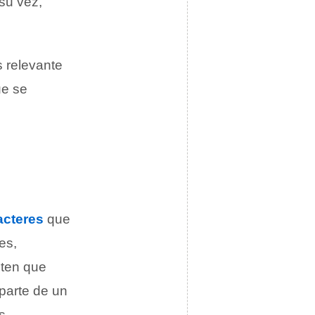
 su vez,
s relevante
ue se
acteres
que
es,
iten que
parte de un
s