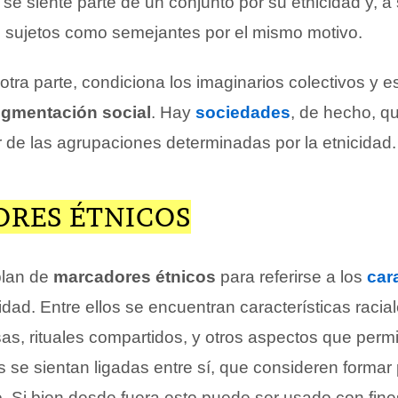
se siente parte de un conjunto por su etnicidad y, a
s sujetos como semejantes por el mismo motivo.
 otra parte, condiciona los imaginarios colectivos y e
gmentación social
. Hay
sociedades
, de hecho, q
r de las agrupaciones determinadas por la etnicidad.
RES ÉTNICOS
blan de
marcadores étnicos
para referirse a los
car
cidad. Entre ellos se encuentran características racial
sas, rituales compartidos, y otros aspectos que perm
se sientan ligadas entre sí, que consideren formar 
o. Si bien desde fuera esto puede ser usado con fine