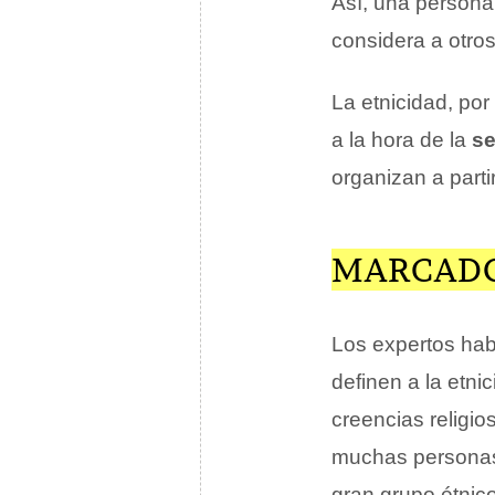
Así, una persona 
considera a otro
La etnicidad, por
a la hora de la
se
organizan a parti
MARCADO
Los expertos ha
definen a la etni
creencias religio
muchas personas 
gran grupo étnic