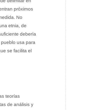
de delimitar en
entran próximos
medida. No
una etnia, de
uficiente debería
 pueblo usa para
e se facilita el
as teorías
tas de análisis y