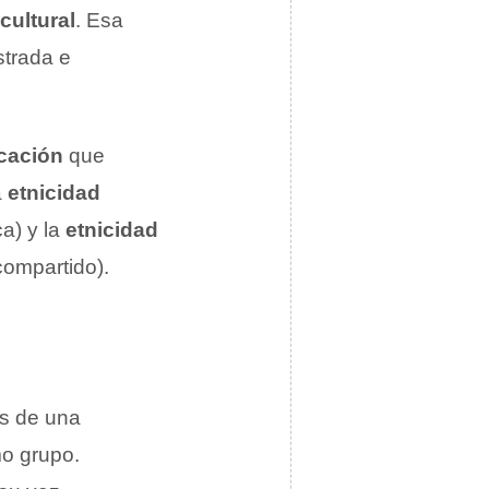
cultural
. Esa
strada e
icación
que
a
etnicidad
ca) y la
etnicidad
 compartido).
os de una
o grupo.