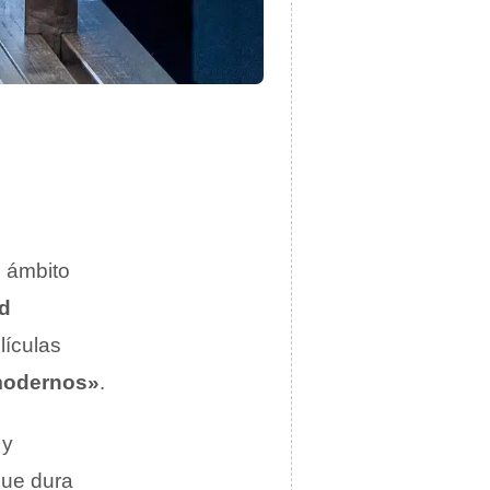
l ámbito
d
lículas
modernos»
.
 y
que dura