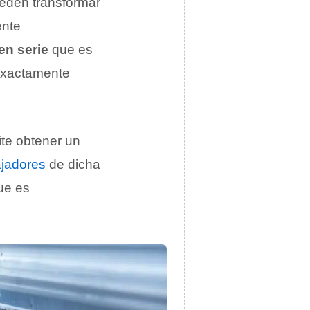
ueden transformar
ente
en serie
que es
 exactamente
ite obtener un
ajadores
de dicha
ue es