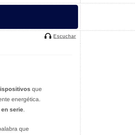
Escuchar
ispositivos
que
ente energética.
 en serie
.
 palabra que