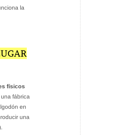
unciona la
LUGAR
es físicos
 una fábrica
algodón en
producir una
.