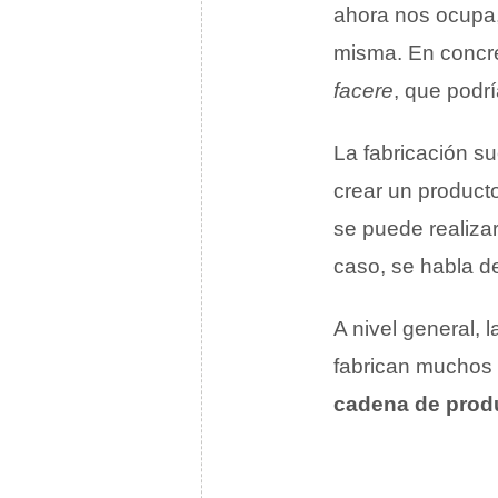
ahora nos ocupa,
misma. En concre
facere
, que podr
La fabricación s
crear un product
se puede realiza
caso, se habla 
A nivel general, 
fabrican muchos 
cadena de prod