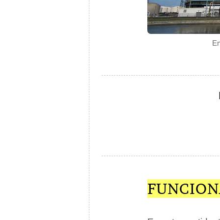
En
FUNCION