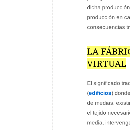
dicha producción
producción en ca
consecuencias tra
LA FÁBRI
VIRTUAL
El significado tr
(
edificios
) donde
de medias, exist
el tejido necesar
media, intervenga