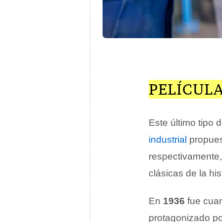
PELÍCUL
Este último tipo 
industrial
propues
respectivamente,
clásicas de la his
En
1936
fue cua
protagonizado p