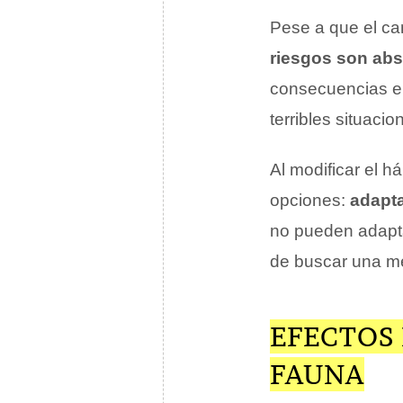
Pese a que el ca
riesgos son abs
consecuencias en
terribles situac
Al modificar el h
opciones:
adapta
no pueden adapta
de buscar una me
EFECTOS 
FAUNA