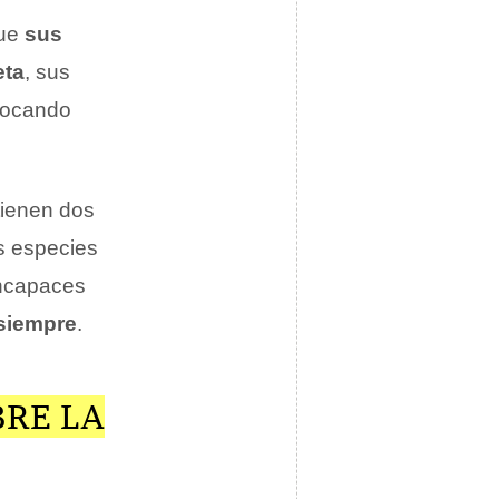
que
sus
eta
, sus
ovocando
 tienen dos
s especies
incapaces
 siempre
.
BRE LA