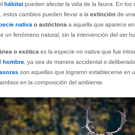
el
hábitat
pueden afectar la vida de la fauna. En lo
o, estos cambios pueden llevar a la
extinción
de una
pecie nativa
o autóctona
a aquella que aparece e
e un fenómeno natural, sin la intervención del ser 
ánea o exótica
es la especie no nativa que fue intr
l
hombre
, ya sea de manera accidental o deliberada.
vasoras
son aquellas que lograron establecerse en 
ambios en la composición del ambiente.