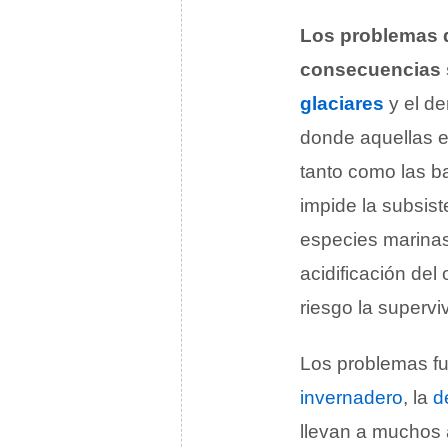
Los problemas q
consecuencias s
glaciares
y el de
donde aquellas es
tanto como las b
impide la subsist
especies marinas
acidificación de
riesgo la superv
Los problemas fu
invernadero
, la
d
llevan a muchos a