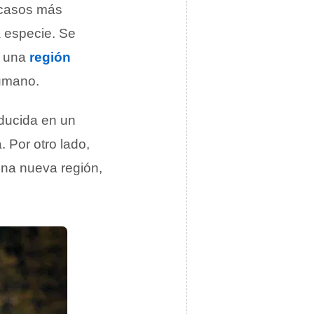
s casos más
 especie. Se
n una
región
humano.
oducida en un
 Por otro lado,
una nueva región,