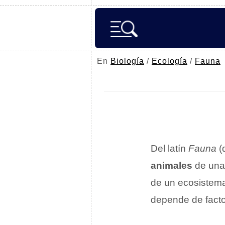
En
Biología
/
Ecología
/
Fauna
Del latín
Fauna
(
animales
de un
de un ecosistema
depende de fact