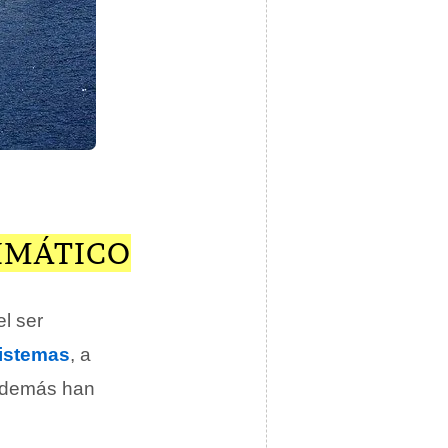
LIMÁTICO
l ser
istemas
, a
 además han