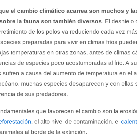
ue el cambio climático acarrea son muchos y la
obre la fauna son también diversos
. El deshielo 
rretimiento de los polos va reduciendo cada vez más
pecies preparadas para vivir en climas fríos pueden
ajas temperaturas en otras zonas, antes de climas cá
encias de especies poco acostumbradas al frío. A su
 sufren a causa del aumento de temperatura en el a
l océano, muchas especies desaparecen y con ellas
ivencia de sus predadores.
ndamentales que favorecen el cambio son la erosió
eforestación
, el alto nivel de contaminación, el
calen
nimales al borde de la extinción.