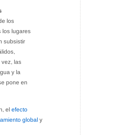
s
de los
 los lugares
 subsistir
lidos,
 vez, las
gua y la
 se pone en
n, el
efecto
tamiento global
y