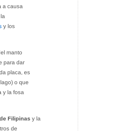
na a causa
la
s
y los
del manto
e para dar
da placa, es
élago) o que
 y la fosa
de Filipinas
y la
tros de