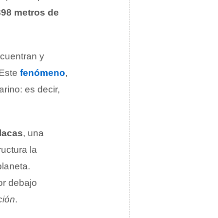
898 metros de
cuentran y
 Este
fenómeno
,
rino: es decir,
lacas
, una
ructura la
planeta.
or debajo
ción
.