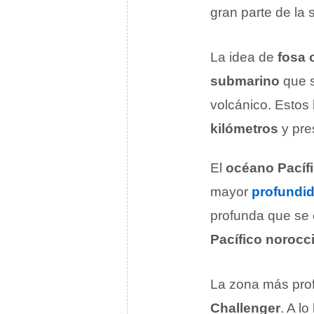
gran parte de la 
La idea de
fosa 
submarino
que s
volcánico. Estos
kilómetros
y pre
El
océano Pacíf
mayor
profundi
profunda que se 
Pacífico norocc
La zona más pro
Challenger
. A lo