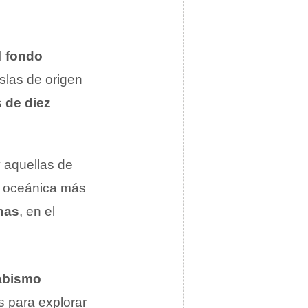
l
fondo
islas de origen
 de diez
 aquellas de
a oceánica más
nas
, en el
abismo
s para explorar