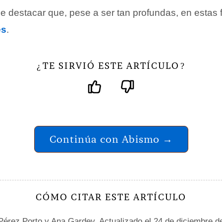
e destacar que, pese a ser tan profundas, en estas 
es
.
TE SIRVIÓ ESTE ARTÍCULO
¿
?
Continúa con Abismo →
CÓMO CITAR ESTE ARTÍCULO
 Pérez Porto
y Ana Gardey. Actualizado el 24 de diciembre d