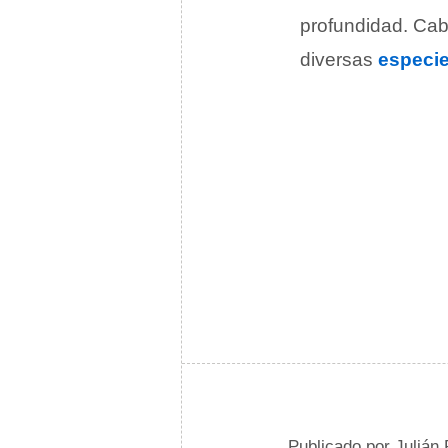
profundidad. Cab
diversas
especi
Publicado por
Julián