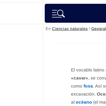
En
Ciencias naturales
/
Geograf
El vocablo latino
«cavar»
, se conv
como
fosa
. Así 
excavación.
Oce
al
océano
(el ma