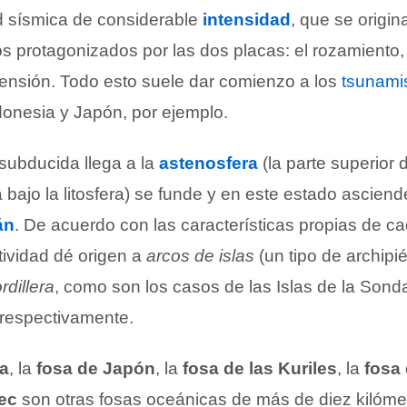
d sísmica de considerable
intensidad
, que se origi
s protagonizados por las dos placas: el rozamiento, 
tensión. Todo esto suele dar comienzo a los
tsunami
donesia y Japón, por ejemplo.
subducida llega a la
astenosfera
(la parte superior 
bajo la litosfera) se funde y en este estado asciend
án
. De acuerdo con las características propias de ca
tividad dé origen a
arcos de islas
(un tipo de archipi
rdillera
, como son los casos de las Islas de la Sonda
 respectivamente.
a
, la
fosa de Japón
, la
fosa de las Kuriles
, la
fosa 
ec
son otras fosas oceánicas de más de diez kilóme