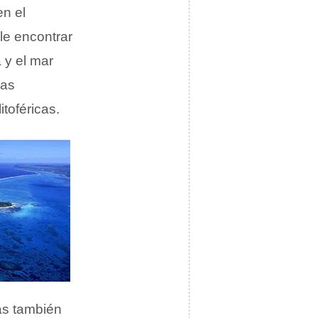
en el
le encontrar
 y el mar
sas
itoféricas.
as también