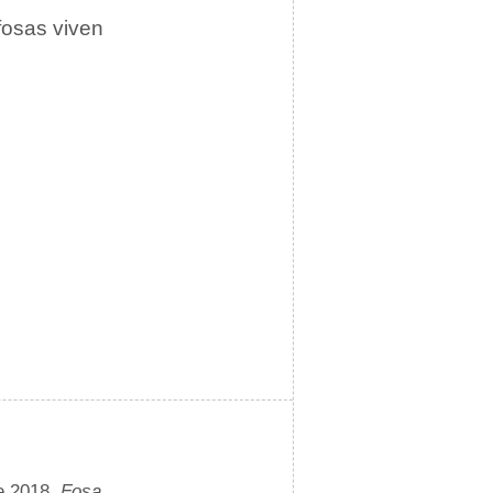
fosas viven
e 2018.
Fosa