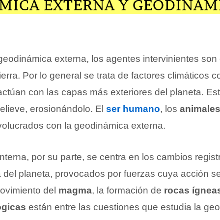
MICA EXTERNA Y GEODINÁM
geodinámica externa, los agentes intervinientes son 
Tierra. Por lo general se trata de factores climáticos 
ractúan con las capas más exteriores del planeta. E
 relieve, erosionándolo. El
ser humano
, los
animale
volucrados con la geodinámica externa.
terna, por su parte, se centra en los cambios regist
a del planeta, provocados por fuerzas cuya acción s
movimiento del
magma
, la formación de
rocas ígnea
ógicas
están entre las cuestiones que estudia la ge