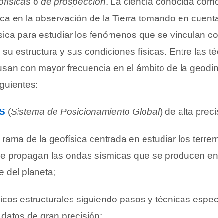
ofísicas
o
de prospección
. La ciencia conocida como
oca en la observación de la Tierra tomando en cuenta
física para estudiar los fenómenos que se vinculan c
a, su estructura y sus condiciones físicas. Entre las t
 usan con mayor frecuencia en el ámbito de la geodi
guientes:
S
(
Sistema de Posicionamiento Global
) de alta preci
 rama de la geofísica centrada en estudiar los terrem
e propagan las ondas sísmicas que se producen en e
e del planeta;
icos estructurales siguiendo pasos y técnicas espec
 datos de gran precisión;