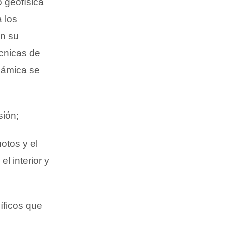
 geofísica
 los
on su
écnicas de
námica se
sión;
otos y el
l interior y
íficos que