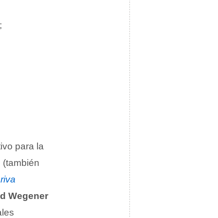
;
ivo para la
s
(también
riva
ed Wegener
ales