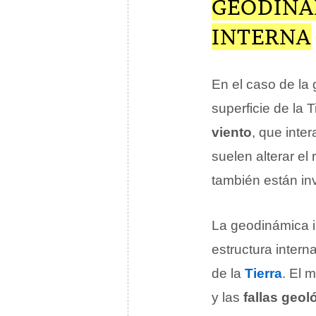
GEODINÁ
INTERNA
En el caso de la 
superficie de la 
viento
, que inte
suelen alterar el
también están in
La geodinámica in
estructura intern
de la
Tierra
. El 
y las
fallas geol