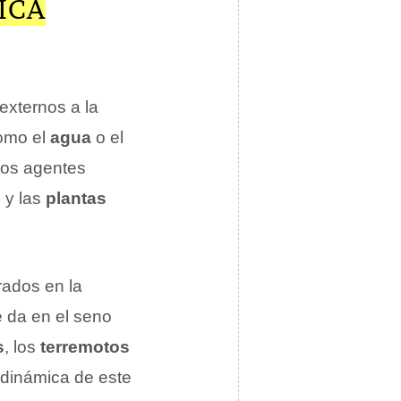
ICA
externos a la
como el
agua
o el
stos agentes
s
y las
plantas
rados en la
e da en el seno
s
, los
terremotos
odinámica de este