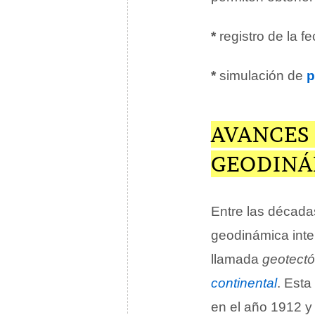
*
registro de la f
*
simulación de
p
AVANCES 
GEODINÁ
Entre las décadas
geodinámica inter
llamada
geotectó
continental
. Esta
en el año 1912 y