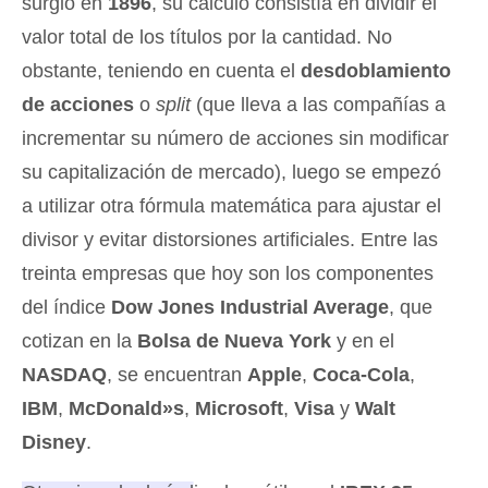
surgió en
1896
, su cálculo consistía en dividir el
valor total de los títulos por la cantidad. No
obstante, teniendo en cuenta el
desdoblamiento
de acciones
o
split
(que lleva a las compañías a
incrementar su número de acciones sin modificar
su capitalización de mercado), luego se empezó
a utilizar otra fórmula matemática para ajustar el
divisor y evitar distorsiones artificiales. Entre las
treinta empresas que hoy son los componentes
del índice
Dow Jones Industrial Average
, que
cotizan en la
Bolsa de Nueva York
y en el
NASDAQ
, se encuentran
Apple
,
Coca-Cola
,
IBM
,
McDonald»s
,
Microsoft
,
Visa
y
Walt
Disney
.