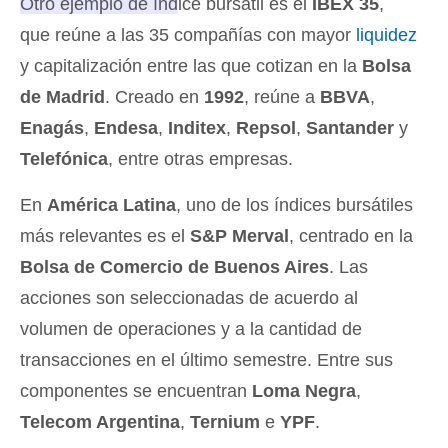
Otro ejemplo de índice bursátil es el
IBEX 35
,
que reúne a las 35 compañías con mayor
liquidez
y capitalización
entre las que cotizan en la
Bolsa
de Madrid
. Creado en
1992
, reúne a
BBVA
,
Enagás
,
Endesa
,
Inditex
,
Repsol
,
Santander
y
Telefónica
, entre otras empresas.
En
América Latina
, uno de los índices bursátiles
más relevantes es el
S&P Merval
, centrado en la
Bolsa de Comercio de Buenos Aires
. Las
acciones son seleccionadas de acuerdo al
volumen de operaciones y a la cantidad de
transacciones en el último semestre. Entre sus
componentes se encuentran
Loma Negra
,
Telecom Argentina
,
Ternium
e
YPF
.