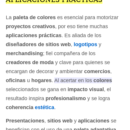
La
paleta de colores
es esencial para motorizar
proyectos creativos
, por eso tiene muchas
aplicaciones prácticas
. Es aliada de los
diseñadores de sitios web
,
logotipos
y
merchandising
; fiel compañera de los
creadores de moda
y clave para quienes se
encargan de decorar y ambientar
comercios
,
oficinas
u
hogares
.
Al acertar en los
colores
seleccionados se gana en
impacto visual
, el
resultado inspira
profesionalismo
y se logra
coherencia
estética
.
Presentaciones
,
sitios web
y
aplicaciones
se
benefician con el uso de una
paleta adaptativa