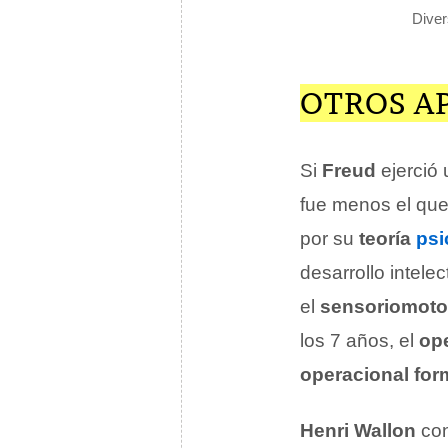
Diver
OTROS A
Si
Freud
ejerció 
fue menos el que
por su
teoría
psi
desarrollo intele
el
sensoriomoto
los 7 años, el
ope
operacional for
Henri Wallon
co