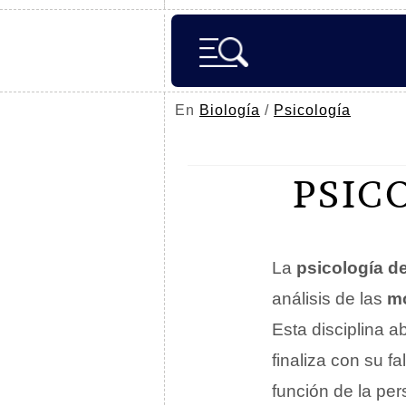
En
Biología
/
Psicología
PSIC
La
psicología de
análisis de las
mo
Esta disciplina a
finaliza con su f
función de la per