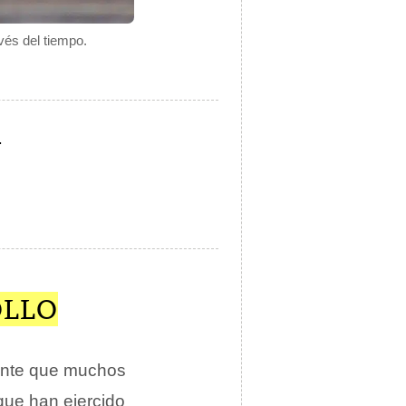
vés del tiempo.
.
OLLO
tente que muchos
que han ejercido