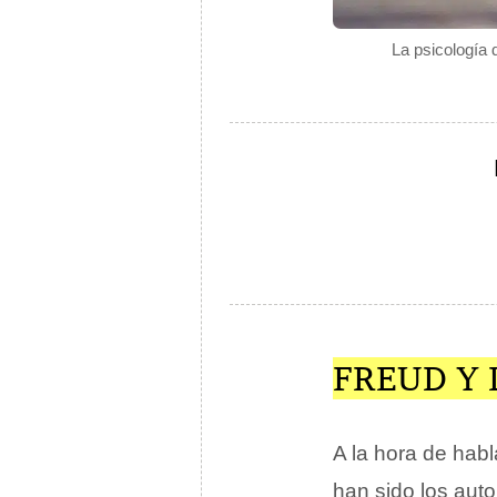
La psicología 
FREUD Y 
A la hora de hab
han sido los auto