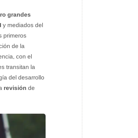
ro grandes
I
y mediados del
s primeros
ión de la
ncia, con el
s transitan la
gía del desarrollo
la
revisión
de