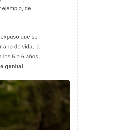
r ejemplo, de
ue expuso que se
r año de vida, la
 los 5 o 6 años,
e genital
.