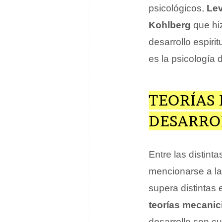
psicológicos,
Le
Kohlberg
que hiz
desarrollo espiri
es la psicología d
TEORÍAS 
DESARRO
Entre las distint
mencionarse a l
supera distintas 
teorías mecanic
desarrollo son cu