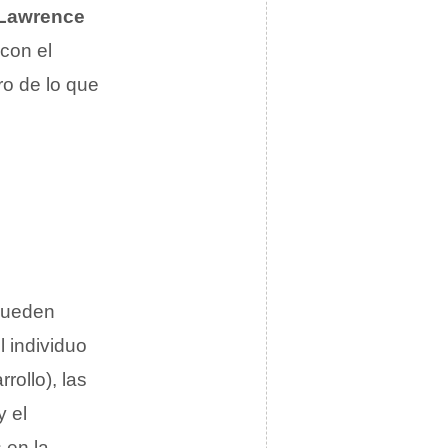
Lawrence
con el
ro de lo que
 pueden
 individuo
rollo), las
y el
 en la