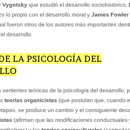
v Vygotsky
que estudió el desarrollo sociohistórico,
o lo propio con el desarrollo moral y
James Fowler
tual fueron otros de los autores más importantes dent
el desarrollo.
DE LA PSICOLOGÍA DEL
LLO
as vertientes teóricas de la psicología del desarrollo,
as
teorías organicistas
(que postulan que, cuando el
etapas, se produce un cambio y el consiguiente desar
istas
(afirman que las modificaciones conductuales 
antitativos) y las
teorías socioculturales
(centradas