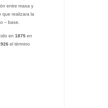
ión entre masa y
 que realizara la
do – base.
cido en
1875
en
1926
el término