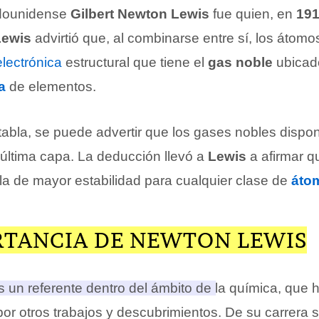
adounidense
Gilbert Newton Lewis
fue quien, en
19
Lewis
advirtió que, al combinarse entre sí, los átomos
electrónica
estructural que tiene el
gas noble
ubicad
a
de elementos.
 tabla, se puede advertir que los gases nobles disp
 última capa. La deducción llevó a
Lewis
a afirmar q
la de mayor estabilidad para cualquier clase de
áto
RTANCIA DE NEWTON LEWIS
 un referente dentro del ámbito de la química, que 
por otros trabajos y descubrimientos
. De su carrera 