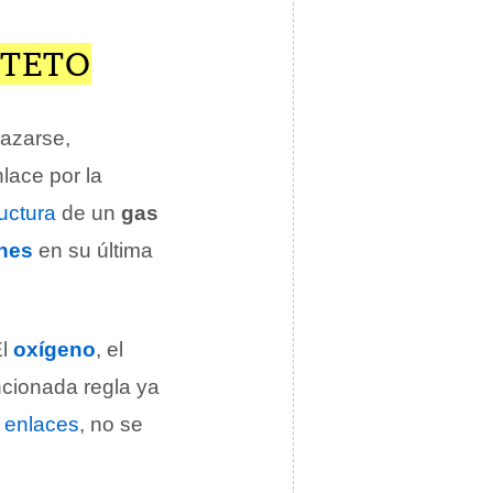
CTETO
lazarse,
nlace por la
uctura
de un
gas
ones
en su última
El
oxígeno
, el
cionada regla ya
s
enlaces
, no se