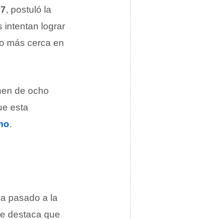
17
, postuló la
 intentan lograr
o más cerca en
onen de ocho
ue esta
mo
.
ha pasado a la
se destaca que