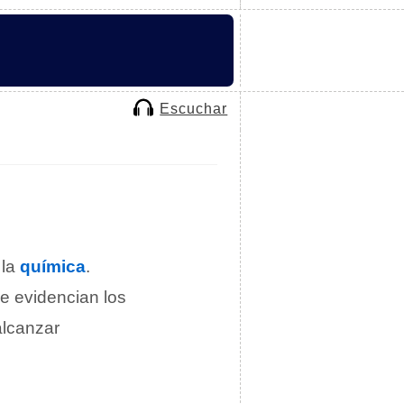
Escuchar
 la
química
.
ue evidencian los
lcanzar