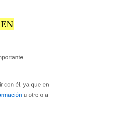
MEN
importante
r con él, ya que en
ormación
u otro o a