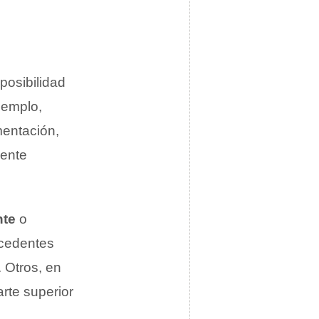
posibilidad
ejemplo,
mentación,
mente
nte
o
cedentes
 Otros, en
rte superior