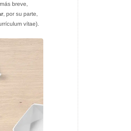
 más breve,
ar
, por su parte,
rrículum vítae).