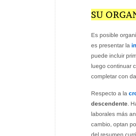
SU ORGA
Es posible organi
es presentar la
i
puede incluir pr
luego continuar c
completar con d
Respecto a la
cr
descendente
. H
laborales más ant
cambio, optan por
del resumen curri