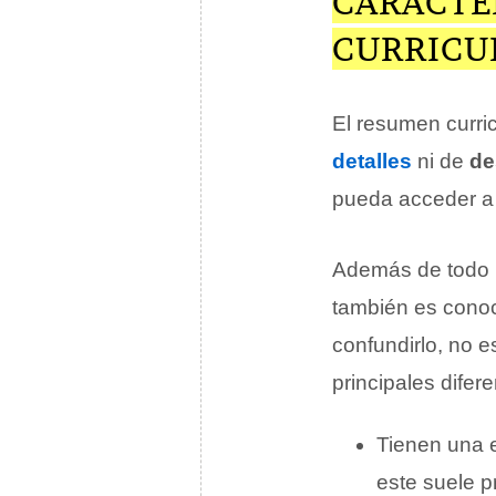
CARACTE
CURRICU
El resumen curri
detalles
ni de
de
pueda acceder a 
Además de todo l
también es con
confundirlo, no 
principales difer
Tienen una 
este suele p