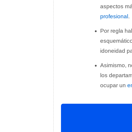
aspectos más
profesional
.
Por regla ha
esquemático,
idoneidad pa
Asimismo, no
los departa
ocupar un
e