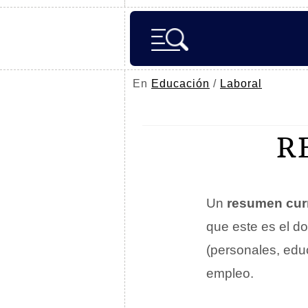
En
Educación
/
Laboral
R
Un
resumen curr
que este es el d
(personales, educ
empleo.