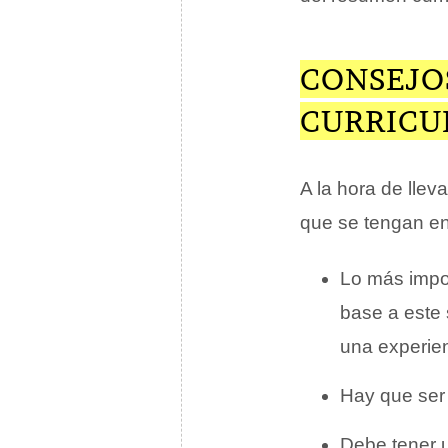
CONSEJO
CURRICU
A la hora de llev
que se tengan en
Lo más impor
base a este 
una experien
Hay que ser 
Debe tener u