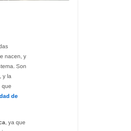
odas
ue nacen, y
istema. Son
 y la
s que
ldad de
ca
, ya que