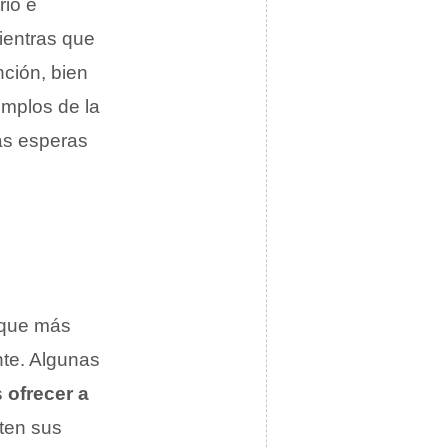
rio e
ientras que
nción, bien
emplos de la
las esperas
a que más
nte. Algunas
s
ofrecer a
ten sus