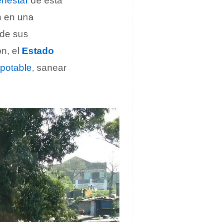
enestar
de esta
n en una
 de sus
ón, el
Estado
potable
, sanear