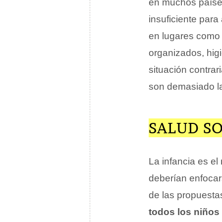
en muchos países 
insuficiente par
en lugares com
organizados, hig
situación contrar
son demasiado la
SALUD SO
La infancia es e
deberían enfocars
de las propuesta
todos los niños