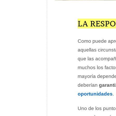
LA RESP
Como puede apre
aquellas circuns
que las acompañan
muchos los factor
mayoría depende 
deberían
garanti
oportunidades
.
Uno de los punto