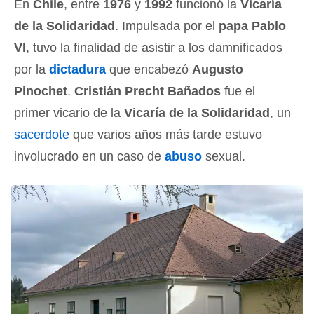
En
Chile
, entre
1976
y
1992
funcionó la
Vicaría
de la Solidaridad
. Impulsada por el
papa Pablo
VI
, tuvo la finalidad de asistir a los damnificados
por la
dictadura
que encabezó
Augusto
Pinochet
.
Cristián Precht Bañados
fue el
primer vicario de la
Vicaría de la Solidaridad
, un
sacerdote
que varios años más tarde estuvo
involucrado en un caso de
abuso
sexual.