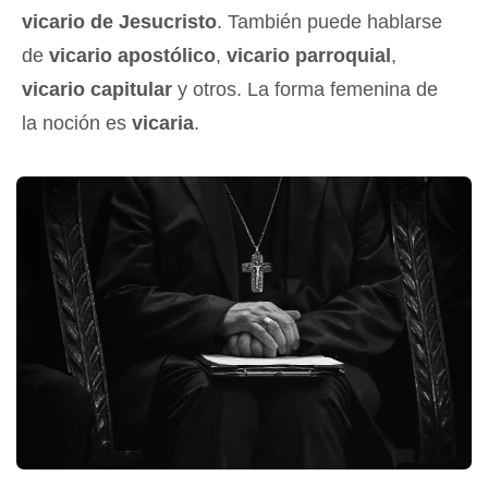
vicario de Jesucristo
. También puede hablarse
de
vicario apostólico
,
vicario parroquial
,
vicario capitular
y otros. La forma femenina de
la noción es
vicaria
.