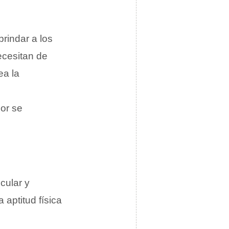
brindar a los
ecesitan de
ea la
lor se
cular y
aptitud física