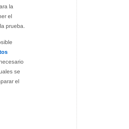
ara la
er el
la prueba.
osible
tos
 necesario
cuales se
parar el