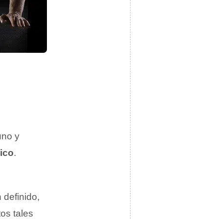
uno y
sico
.
 definido,
tos tales