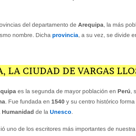
rovincias del departamento de
Arequipa
, la más pob
mismo nombre. Dicha
provincia
, a su vez, se divide 
, LA CIUDAD DE VARGAS LLO
equipa
es la segunda de mayor población en
Perú
, 
ma
. Fue fundada en
1540
y su centro histórico forma
la Humanidad
de la
Unesco
.
ió uno de los escritores más importantes de nuestr