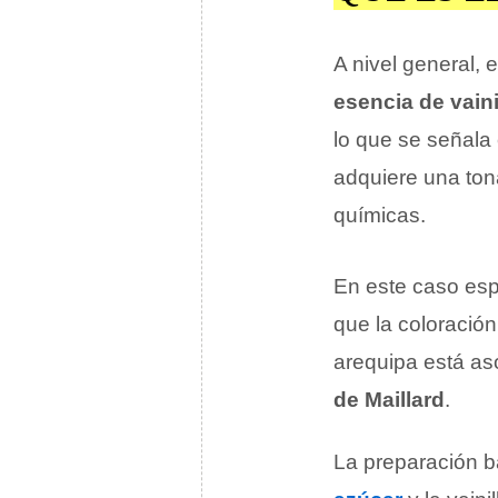
A nivel general, 
esencia de vaini
lo que se señal
adquiere una ton
químicas.
En este caso esp
que la coloración
arequipa está as
de Maillard
.
La preparación bá