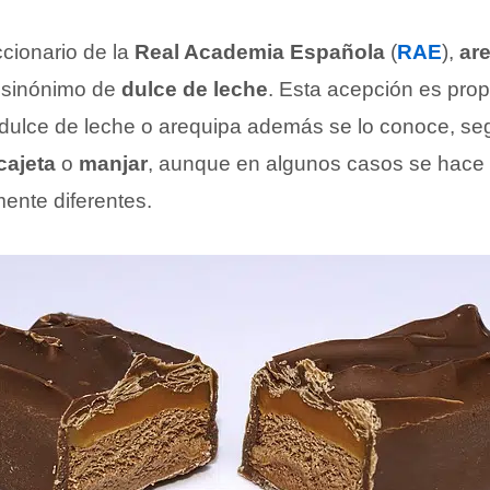
ccionario de la
Real Academia Española
(
RAE
),
ar
 sinónimo de
dulce de leche
. Esta acepción es propia
 dulce de leche o arequipa además se lo conoce, seg
cajeta
o
manjar
, aunque en algunos casos se hace
ente diferentes.