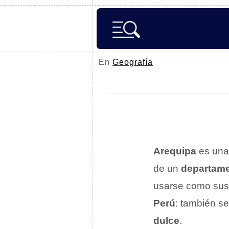
En
Geografía
Arequipa
es un
de un
departam
usarse como susta
Perú
: también s
dulce
.