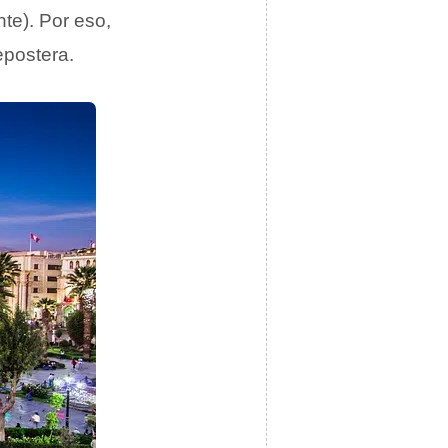
te). Por eso,
repostera.