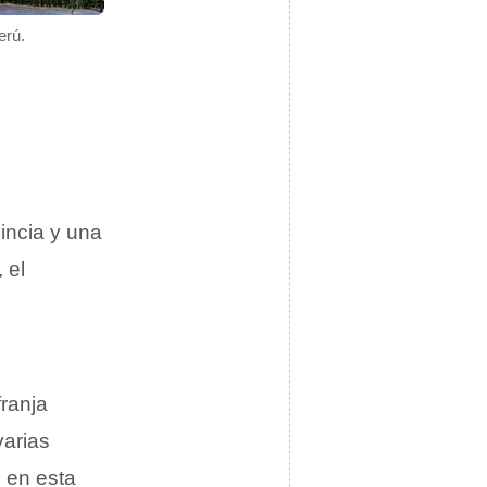
erú.
incia y una
, el
franja
varias
 en esta