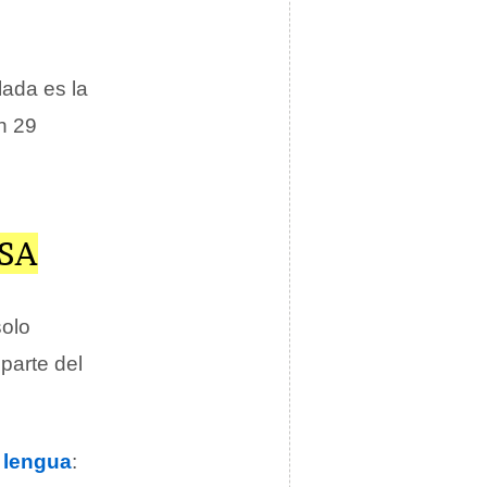
lada es la
en 29
SA
solo
 parte del
a
lengua
: