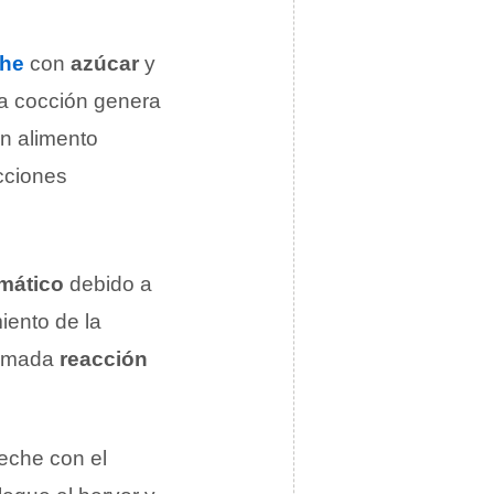
che
con
azúcar
y
la cocción genera
un alimento
cciones
mático
debido a
iento de la
lamada
reacción
leche con el