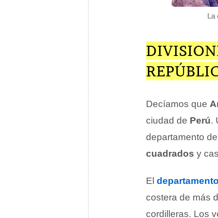
La 
DIVISION
REPÚBLIC
Decíamos que
A
ciudad de
Perú
.
departamento de 
cuadrados
y cas
El
departament
costera de más 
cordilleras. Los