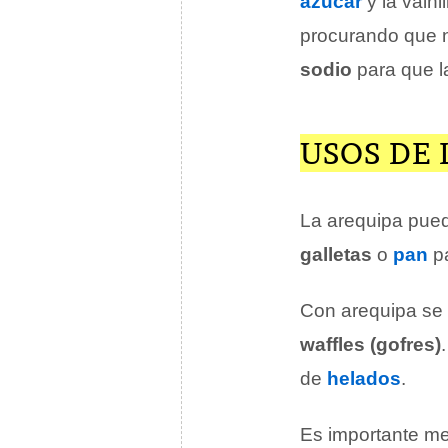
azúcar
y la vaini
procurando que 
sodio
para que l
USOS DE 
La arequipa pued
galletas
o
pan
pa
Con arequipa se 
waffles (gofres)
de
helados
.
Es importante me