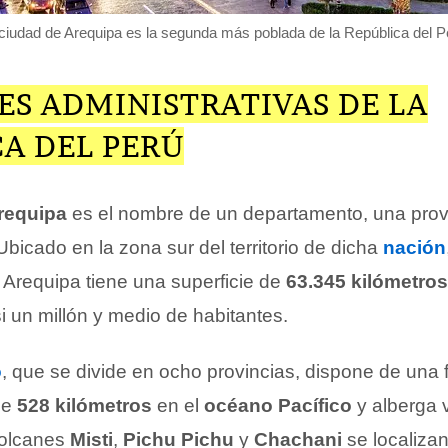
ciudad de Arequipa es la segunda más poblada de la República del P
ES ADMINISTRATIVAS DE LA
A DEL PERÚ
requipa
es el nombre de un departamento, una prov
 Ubicado en la zona sur del territorio de dicha
nación
Arequipa tiene una superficie de
63.345 kilómetros
i un millón y medio de habitantes.
o
, que se divide en ocho provincias, dispone de una 
de
528 kilómetros
en el
océano Pacífico
y alberga 
 volcanes
Misti
,
Pichu Pichu
y
Chachani
se localizan