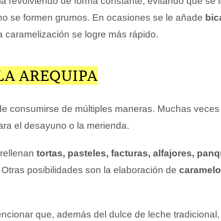
lla revolviendo de forma constante, evitando que se l
no se formen grumos. En ocasiones se le añade
bic
a caramelización se logre más rápido.
LA AREQUIPA
e consumirse de múltiples maneras. Muchas veces 
ra el desayuno o la merienda.
rellenan
tortas, pasteles, facturas, alfajores, pa
. Otras posibilidades son la elaboración de
caramel
ncionar que, además del dulce de leche tradicional,