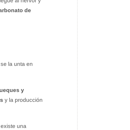
legue al hervor y
arbonato de
se la unta en
nqueques y
os
y la producción
 existe una