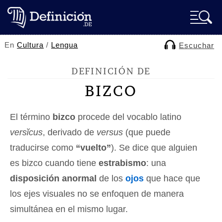
En
Cultura
/
Lengua
Escuchar
DEFINICIÓN DE
BIZCO
El término
bizco
procede del vocablo latino
versĭcus
, derivado de
versus
(que puede
traducirse como
“vuelto”
). Se dice que alguien
es bizco cuando tiene
estrabismo
: una
disposición anormal
de los
ojos
que hace que
los ejes visuales no se enfoquen de manera
simultánea en el mismo lugar.