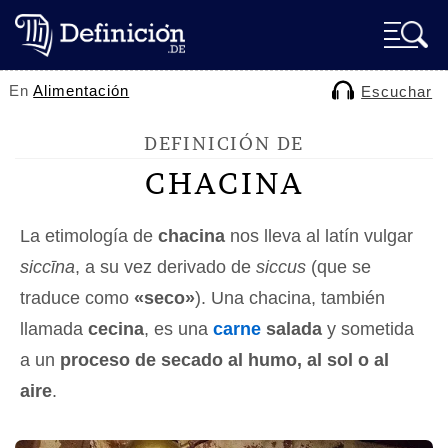
En
Alimentación
Escuchar
DEFINICIÓN DE
CHACINA
La etimología de
chacina
nos lleva al latín vulgar
siccīna
, a su vez derivado de
siccus
(que se
traduce como
«seco»
). Una chacina, también
llamada
cecina
, es una
carne
salada
y sometida
a un
proceso de secado al humo, al sol o al
aire
.