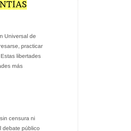
NTÍAS
ón Universal de
sarse, practicar
 Estas libertades
dades más
sin censura ni
l debate público