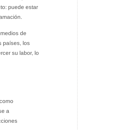
to: puede estar
ifamación.
 medios de
 países, los
cer su labor, lo
l como
se a
cciones