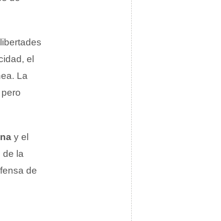
libertades
cidad, el
nea. La
 pero
ana
y el
 de la
efensa de