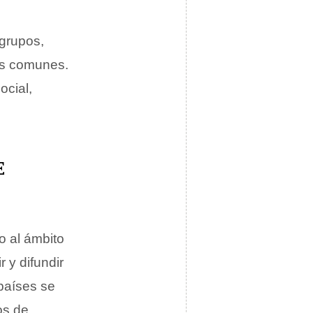
 grupos,
ses comunes.
ocial,
E
o al ámbito
r y difundir
 países se
os de