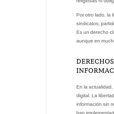
religiosas ni obl
Por otro lado, la
sindicatos, parti
Es un derecho cla
aunque en muchos 
DERECHOS 
INFORMAC
En la actualidad,
digital. La libert
información sin r
han implementado