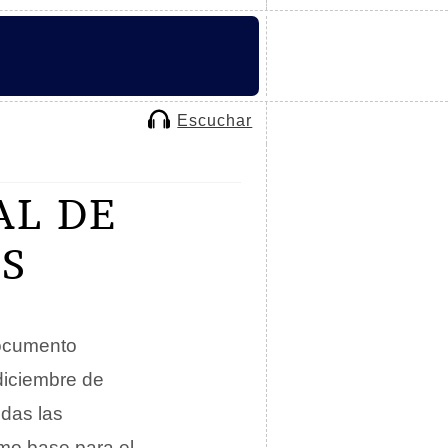
Escuchar
AL DE
S
ocumento
diciembre de
odas las
omo base para el