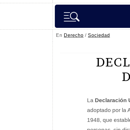
En
Derecho
/
Sociedad
DECL
La
Declaración
adoptado por la 
1948, que establ
personas, sin dis